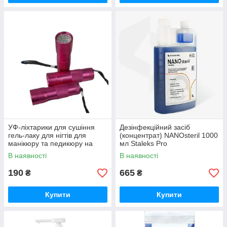
УФ-ліхтарики для сушіння
Дезінфекційний засіб
гель-лаку для нігтів для
(концентрат) NANOsteril 1000
манікюру та педикюру на
мл Staleks Pro
батарейках
В наявності
В наявності
190
665
₴
₴
Купити
Купити