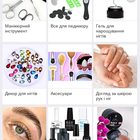
Манікюрний
Все для педикюру
Гель для
інструмент
нарощування
нігтів
Декор для нігтів
Аксесуари
Догляд за шкірою
рук і ніг