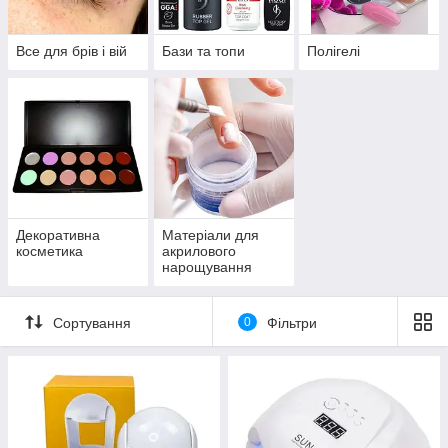
Все для брів і вій
Бази та топи
Полігелі
Декоративна
Матеріали для
косметика
акрилового
нарощування
нігтів
Сортування
0
Фільтри