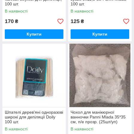
100 шт.
100 шт.
В наявності
В наявності
170
125
₴
₴
Купити
Купити
Шпателі дерев'яні одноразові
Чохол для манікюрної
широкі для депіляції Doily
ванночки Panni Mlada 35*35
100 шт.
см, п/е прозр. (25шт/уп)
В наявності
В наявності