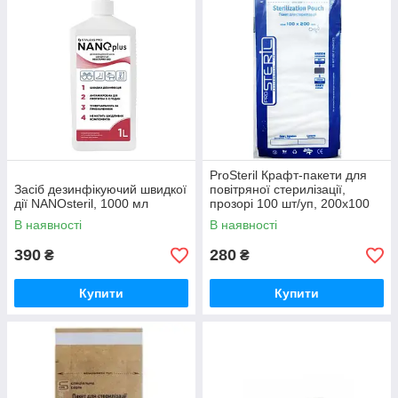
ProSteril Крафт-пакети для
Засіб дезинфікуючий швидкої
повітряної стерилізації,
дії NANOsteril, 1000 мл
прозорі 100 шт/уп, 200х100
мм
В наявності
В наявності
390
280
₴
₴
Купити
Купити