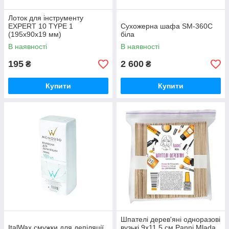
Лоток для інструменту
EXPERT 10 TYPE 1
Сухожерна шафа SM-360C
(195х90х19 мм)
біла
В наявності
В наявності
195
2 600
₴
₴
Купити
Купити
Шпателі дерев'яні одноразові
ItalWax смужки для депіляції,
вузькі 9x11,5 см Panni Mlada