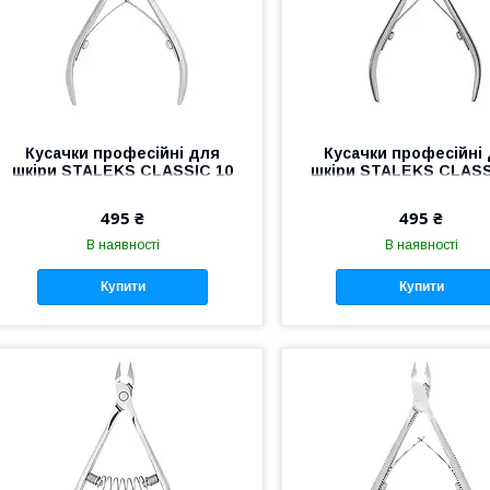
Кусачки професійні для
Кусачки професійні
шкіри STALEKS CLASSIC 10
шкіри STALEKS CLASS
NC-10-8 манікюрні кусачки
NC-10-11 для манік
для манікюру для нігтів
інструмент Сталекс
495 ₴
495 ₴
нігтів
В наявності
В наявності
Купити
Купити