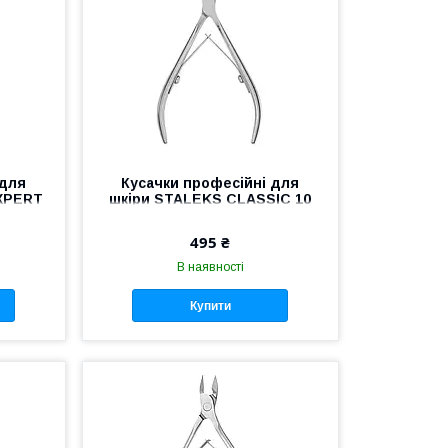
 для
Кусачки професійні для
XPERT
шкіри STALEKS CLASSIC 10
усачки
NC-10-6 манікюрний
в
інструмент Сталекс кусачки
495 ₴
для манікюру
В наявності
Купити