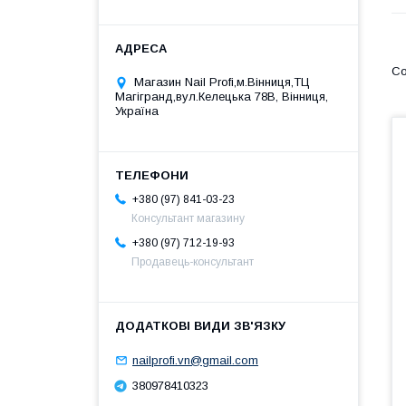
Магазин Nail Profi,м.Вінниця,ТЦ
Магігранд,вул.Келецька 78В, Вінниця,
Україна
+380 (97) 841-03-23
Консультант магазину
+380 (97) 712-19-93
Продавець-консультант
nailprofi.vn@gmail.com
380978410323