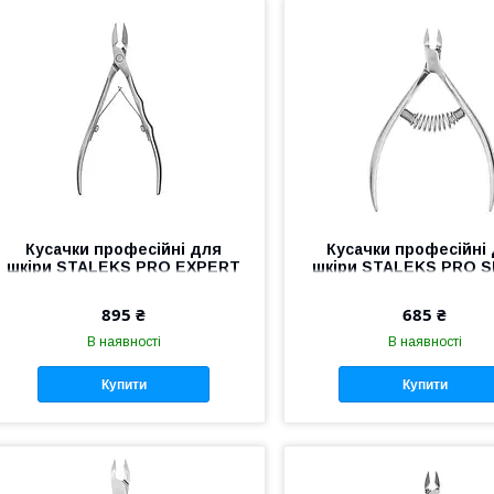
Кусачки професійні для
Кусачки професійні
шкіри STALEKS PRO EXPERT
шкіри STALEKS PRO 
11 NE-11-14 манікюрні
30 NS-30-7 манікюр
кусачки Сталекс
інструмент Сталекс
895 ₴
685 ₴
манікюру
В наявності
В наявності
Купити
Купити