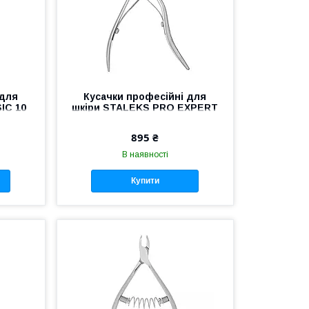
 для
Кусачки професійні для
IC 10
шкіри STALEKS PRO EXPERT
юру
100 NE-100-9 манікюрні
 для
кусачки Сталекс для нігтів
895 ₴
педикюру
В наявності
Купити