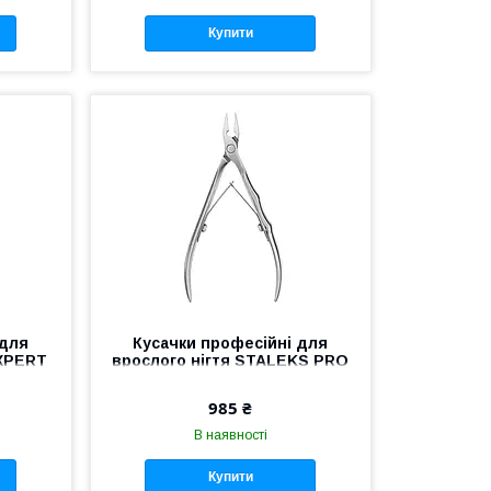
Купити
 для
Кусачки професійні для
EXPERT
врослого нігтя STALEKS PRO
рні
EXPERT 61 NE-61-12
ігтів
манікюрні кусачки Сталекс
985 ₴
В наявності
Купити