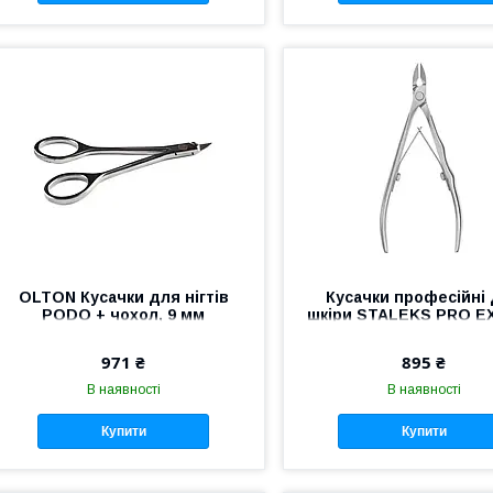
OLTON Кусачки для нігтів
Кусачки професійні
PODO + чохол, 9 мм
шкіри STALEKS PRO E
21 NE-21-10 манікю
кусачки Сталекс для н
971 ₴
895 ₴
В наявності
В наявності
Купити
Купити