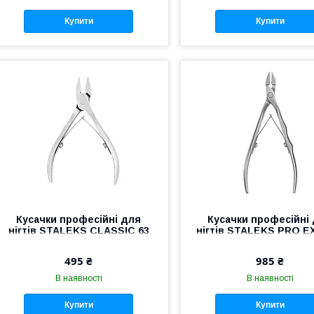
Купити
Купити
Кусачки професійні для
Кусачки професійні
нігтів STALEKS CLASSIC 63
нігтів STALEKS PRO 
NC-63-14 кусачки для
60 NE-60-12 манікю
манікюру та педикюру
кусачки Сталекс для н
495 ₴
985 ₴
В наявності
В наявності
Купити
Купити