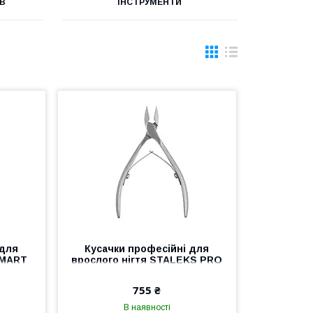
ІВ
ІНСТРУМЕНТИ
 для
Кусачки професійні для
SMART
врослого нігтя STALEKS PRO
рні
SMART 71 NS-71-14 манікюрні
талекс
кусачки для нігтів
755 ₴
інструмент Ст
В наявності