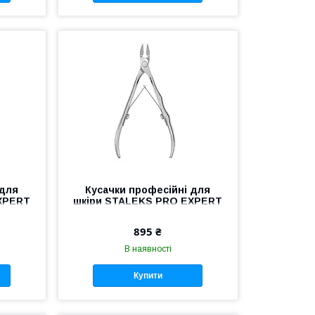
 для
Кусачки професійні для
XPERT
шкіри STALEKS PRO EXPERT
рні
10 NE-10-9 манікюрні кусачки
ігтів
Сталекс для нігтів педикюру
895 ₴
В наявності
Купити