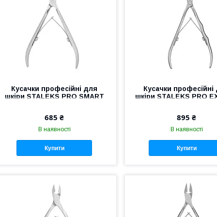
Кусачки професійні для
Кусачки професійні
шкіри STALEKS PRO SMART
шкіри STALEKS PRO E
10 NS-10-5 манікюрні кусачки
20 NE-20-8 манікюрні к
Сталекс для нігтів
Сталекс для нігті
685 ₴
895 ₴
В наявності
В наявності
Купити
Купити