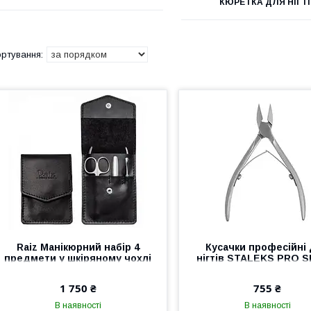
КЮРЕТКА ДЛЯ НІГТ
Raiz Манікюрний набір 4
Кусачки професійні
предмети у шкіряному чохлі
нігтів STALEKS PRO 
Чорний
70 NS-70-14 манікю
кусачки інструмент С
1 750 ₴
755 ₴
В наявності
В наявності