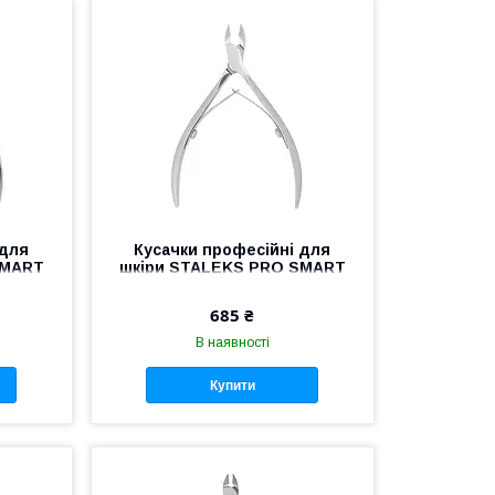
 для
Кусачки професійні для
SMART
шкіри STALEKS PRO SMART
ний
31 NS-31-7 манікюрні кусачки
 для
для нігтів інструмент
685 ₴
Сталекс
В наявності
Купити