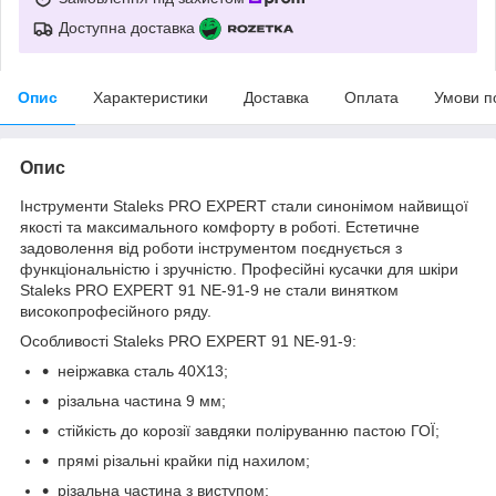
Доступна доставка
Опис
Характеристики
Доставка
Оплата
Умови п
Опис
Інструменти Staleks PRO EXPERT стали синонімом найвищої
якості та максимального комфорту в роботі. Естетичне
задоволення від роботи інструментом поєднується з
функціональністю і зручністю. Професійні кусачки для шкіри
Staleks PRO EXPERT 91 NE-91-9 не стали винятком
високопрофесійного ряду.
Особливості Staleks PRO EXPERT 91 NE-91-9:
неіржавка сталь 40Х13;
різальна частина 9 мм;
стійкість до корозії завдяки поліруванню пастою ГОЇ;
прямі різальні крайки під нахилом;
різальна частина з виступом;