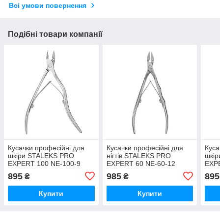
Всі умови повернення
Подібні товари компанії
Кусачки професійні для
Кусачки професійні для
Куса
шкіри STALEKS PRO
нігтів STALEKS PRO
шкі
EXPERT 100 NE-100-9
EXPERT 60 NE-60-12
EXP
манікюрні кусачки Сталекс
манікюрні кусачки Сталекс
мані
895
985
895
₴
₴
для нігтів педикюру
для нігтів
для 
Купити
Купити