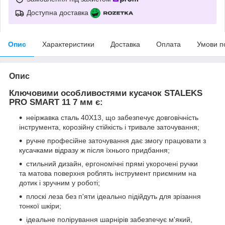
Доступна доставка
Опис
Характеристики
Доставка
Оплата
Умови п
Опис
Ключовими особливостями кусачок STALEKS
PRO SMART 11 7 мм є:
неіржавка сталь 40Х13, що забезпечує довговічність
інструмента, корозійну стійкість і тривале заточування;
ручне професійне заточування дає змогу працювати з
кусачками відразу ж після їхнього придбання;
стильний дизайн, ергономічні прямі укорочені ручки
та матова поверхня роблять інструмент приємним на
дотик і зручним у роботі;
плоскі леза без п'яти ідеально підійдуть для зрізання
тонкої шкіри;
ідеальне полірування шарнірів забезпечує м'який,