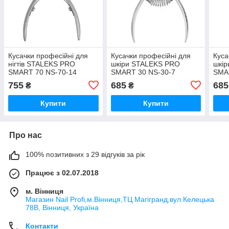
Кусачки професійні для
Кусачки професійні для
Куса
нігтів STALEKS PRO
шкіри STALEKS PRO
шкі
SMART 70 NS-70-14
SMART 30 NS-30-7
SMA
манікюрні кусачки
манікюрний інструмент
мані
755
685
685
₴
₴
інструмент Сталекс
Сталекс для манікюру
нігт
Купити
Купити
Про нас
100% позитивних з 29 відгуків за рік
Працює з 02.07.2018
м. Вінниця
Магазин Nail Profi,м.Вінниця,ТЦ Магігранд,вул.Келецька
78В, Вінниця, Україна
Контакти