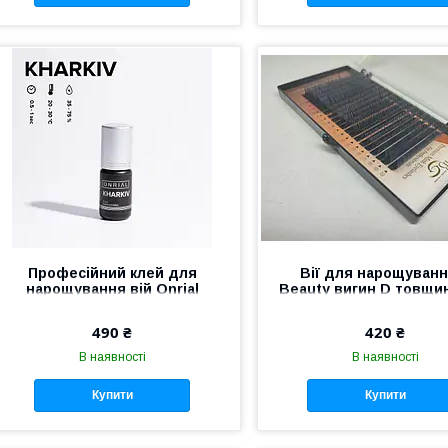
Професійний клей для
Вії для нарощування
нарощування вій Onrial
Beauty вигин D товщин
Kharkiv 3 мл 0.5 — 1 сек
10 мм
490 ₴
420 ₴
В наявності
В наявності
Купити
Купити