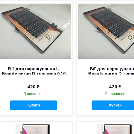
Вії для нарощування I-
Вії для нарощування
Beauty вигин D товщина 0,10
Beauty вигин D тов
мм 8 мм
0,085 мм 10 мм
420 ₴
420 ₴
В наявності
В наявності
Купити
Купити