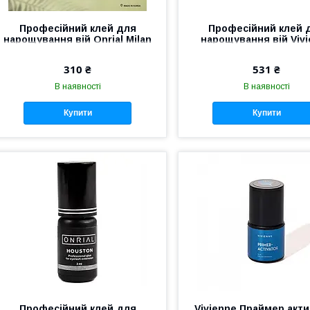
Професійний клей для
Професійний клей 
нарощування вій Onrial Milan
нарощування вій Viv
3 мл 0,5 сек
KYIV No1 0.3 — 1 сек 
310 ₴
531 ₴
В наявності
В наявності
Купити
Купити
Професійний клей для
Vivienne Праймер акт