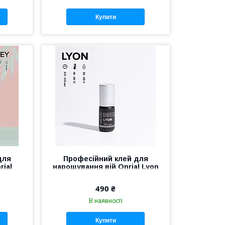
Купити
для
Професійний клей для
rial
нарощування вій Onrial Lyon
к
3 мл 0.2-0.5 сек
490 ₴
В наявності
Купити