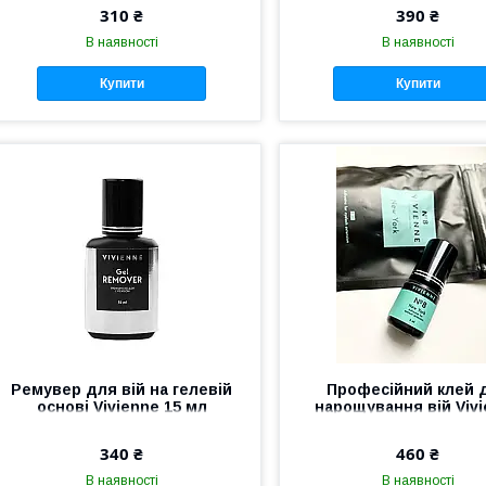
310 ₴
390 ₴
В наявності
В наявності
Купити
Купити
Ремувер для вій на гелевій
Професійний клей 
основі Vivienne 15 мл
нарощування вій Viv
NEW YORK No8 0.5 сек
340 ₴
460 ₴
В наявності
В наявності