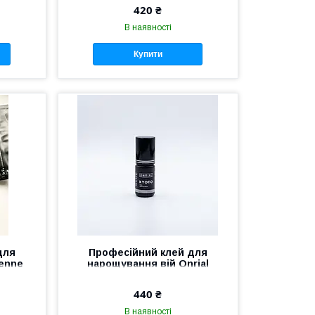
420 ₴
В наявності
Купити
для
Професійний клей для
ienne
нарощування вій Onrial
 3 мл
Kyoto 3 мл 0.1 — 0.5 сек
440 ₴
В наявності