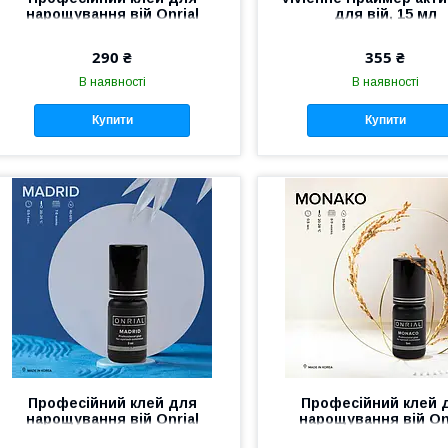
нарощування вій Onrial
для вій, 15 мл
Houston 3 мл 1 — 2 сек
290 ₴
355 ₴
В наявності
В наявності
Купити
Купити
Професійний клей для
Професійний клей 
нарощування вій Onrial
нарощування вій On
Madrid 3 мл 0.5 — 1 сек
Monaco 3 мл 0.5 с