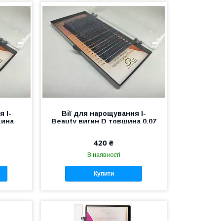
 I-
Вії для нарощування I-
щина
Beauty вигин D товщина 0,07
мм 8 мм
420 ₴
В наявності
Купити