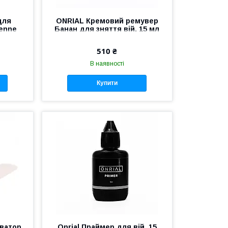
для
ONRIAL Кремовий ремувер
ienne
Банан для зняття вій, 15 мл
3 мл
510 ₴
В наявності
Купити
иватор
Onrial Праймер для вій, 15