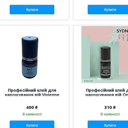
Купити
Купити
Професійний клей для
Професійний клей 
нарощування вій Vivienne
нарощування вій On
Paris No7 0.5 — 1 сек 3 мл
Sydney 3 мл 1 се
400 ₴
310 ₴
В наявності
В наявності
Купити
Купити