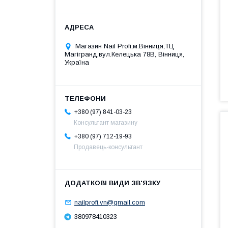
Магазин Nail Profi,м.Вінниця,ТЦ
Магігранд,вул.Келецька 78В, Вінниця,
Україна
+380 (97) 841-03-23
Консультант магазину
+380 (97) 712-19-93
Продавець-консультант
nailprofi.vn@gmail.com
380978410323