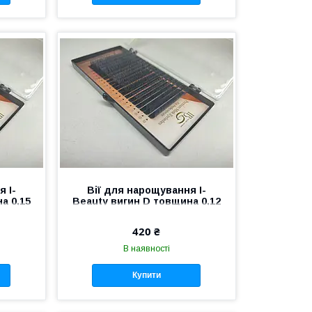
 I-
Вії для нарощування I-
а 0,15
Beauty вигин D товщина 0,12
10 мм
420 ₴
В наявності
Купити