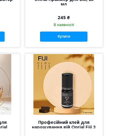
мл
245 ₴
В наявності
Купити
для
Професійний клей для
rial
нарощування вій Onrial Fiji 3
ек
мл 0.2-1 сек