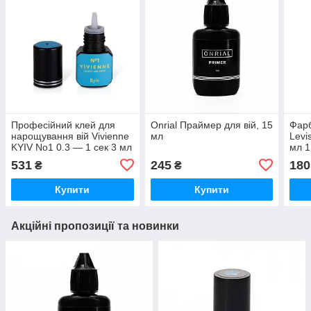
Професійний клей для
Onrial Праймер для вій, 15
Фарб
нарощування вій Vivienne
мл
Levi
KYIV No1 0.3 — 1 сек 3 мл
мл 1
531
245
180
₴
₴
Купити
Купити
Акційні пропозиції та новинки