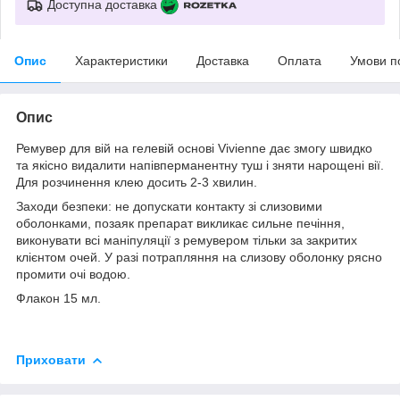
Доступна доставка
Опис
Характеристики
Доставка
Оплата
Умови п
Опис
Ремувер для вій на гелевій основі Vivienne дає змогу швидко
та якісно видалити напівперманентну туш і зняти нарощені вії.
Для розчинення клею досить 2-3 хвилин.
Заходи безпеки: не допускати контакту зі слизовими
оболонками, позаяк препарат викликає сильне печіння,
виконувати всі маніпуляції з ремувером тільки за закритих
клієнтом очей. У разі потрапляння на слизову оболонку рясно
промити очі водою.
Флакон 15 мл.
Приховати