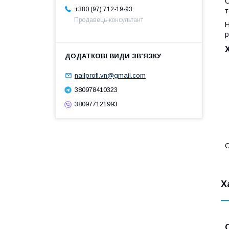
C
+380 (97) 712-19-93
т
Продавець-консультант
Н
р
nailprofi.vn@gmail.com
380978410323
380977121993
О
Х