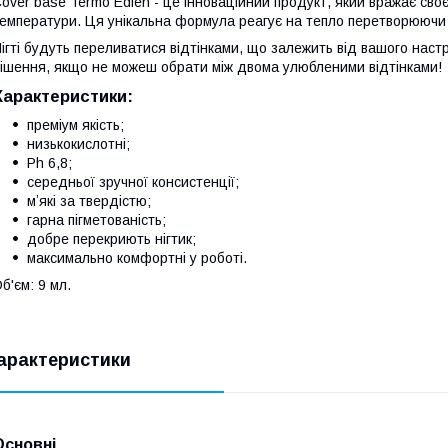
over base Termo Edlen - це інноваційний продукт, який вражає сво
емператури. Ця унікальна формула реагує на тепло перетворюючи б
ігті будуть переливатися відтінками, що залежить від вашого нас
ішення, якщо не можеш обрати між двома улюбленими відтінками!
Характеристики:
преміум якість;
низькокислотні;
Ph 6,8;
середньої зручної консистенції;
мʼякі за твердістю;
гарна пігметованість;
добре перекриють нігтик;
максимально комфортні у роботі.
б'єм: 9 мл.
арактеристики
Основні