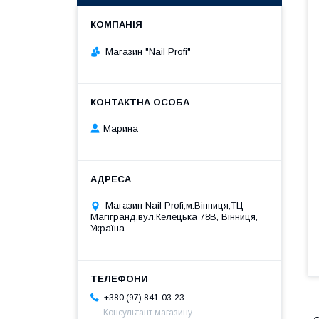
Магазин "Nail Profi"
Марина
Магазин Nail Profi,м.Вінниця,ТЦ
Магігранд,вул.Келецька 78В, Вінниця,
Україна
+380 (97) 841-03-23
Консультант магазину