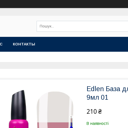
АС
КОНТАКТЫ
Edlen База дл
9мл 01
210 ₴
В наявності