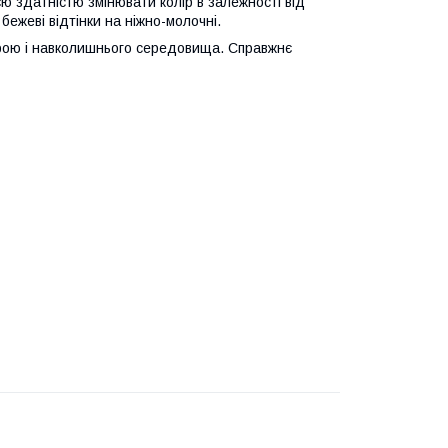
єю здатністю змінювати колір в залежності від
ежеві відтінки на ніжно-молочні.
трою і навколишнього середовища. Справжнє