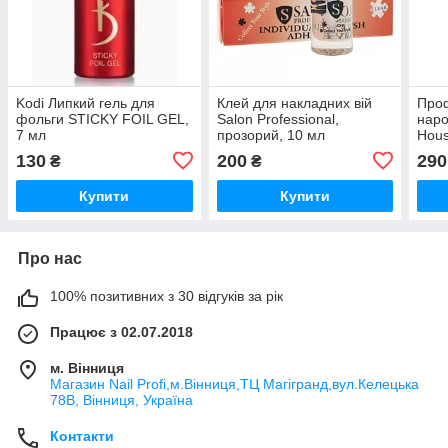
Kodi Липкий гель для
Клей для накладних вій
Проф
фольги STICKY FOIL GEL,
Salon Professional,
наро
7 мл
прозорий, 10 мл
Hous
130
200
290
₴
₴
Купити
Купити
Про нас
100% позитивних з 30 відгуків за рік
Працює з 02.07.2018
м. Вінниця
Магазин Nail Profi,м.Вінниця,ТЦ Магігранд,вул.Келецька
78В, Вінниця, Україна
Контакти