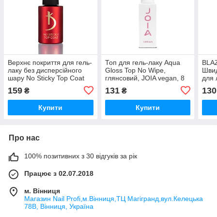
Верхнє покриття для гель-
Топ для гель-лаку Aqua
BLAZ
лаку без дисперсійного
Gloss Top No Wipe,
Шви
шару No Sticky Top Coat
глянсовий, JOIA vegan, 8
для 
Kodi 7 мл
мл
159
131
130
₴
₴
Купити
Купити
Про нас
100% позитивних з 30 відгуків за рік
Працює з 02.07.2018
м. Вінниця
Магазин Nail Profi,м.Вінниця,ТЦ Магігранд,вул.Келецька
78В, Вінниця, Україна