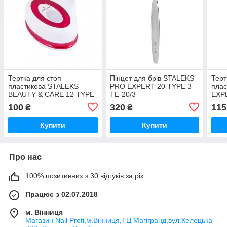
Тертка для стоп
Пінцет для брів STALEKS
Терт
пластикова STALEKS
PRO EXPERT 20 TYPE 3
пла
BEAUTY & CARE 12 TYPE
TE-20/3
EXP
2 ABC 12/2
10/3
100
320
115
₴
₴
Купити
Купити
Про нас
100% позитивних з 30 відгуків за рік
Працює з 02.07.2018
м. Вінниця
Магазин Nail Profi,м.Вінниця,ТЦ Магігранд,вул.Келецька