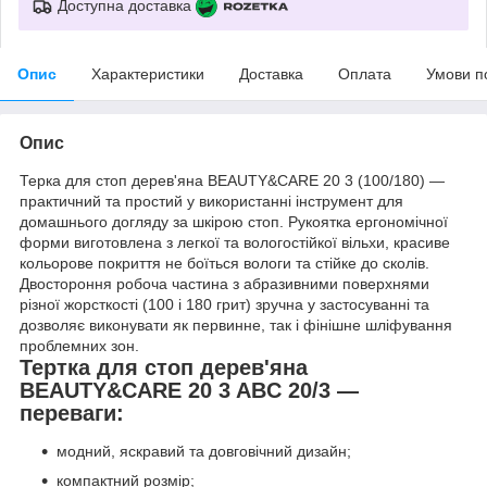
Доступна доставка
Опис
Характеристики
Доставка
Оплата
Умови п
Опис
Терка для стоп дерев'яна BEAUTY&CARE 20 3 (100/180) —
практичний та простий у використанні інструмент для
домашнього догляду за шкірою стоп. Рукоятка ергономічної
форми виготовлена ​​з легкої та вологостійкої вільхи, красиве
кольорове покриття не боїться вологи та стійке до сколів.
Двостороння робоча частина з абразивними поверхнями
різної жорсткості (100 і 180 грит) зручна у застосуванні та
дозволяє виконувати як первинне, так і фінішне шліфування
проблемних зон.
Тертка для стоп дерев'яна
BEAUTY&CARE 20 3 ABC 20/3 —
переваги:
модний, яскравий та довговічний дизайн;
компактний розмір;