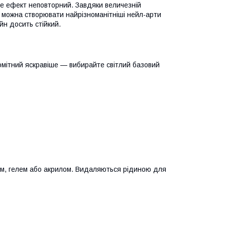
але ефект неповторний. Завдяки величезній
у можна створювати найрізноманітніші нейл-арти
йн досить стійкий.
помітний яскравіше — вибирайте світлий базовий
ом, гелем або акрилом. Видаляються рідиною для