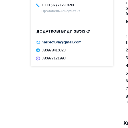
т
+380 (97) 712-19-93
р
Продавець-консультант
б
І
1
в
nailprofi.vn@gmail.com
2
380978410323
3
380977121993
4
5
6
7
8
з
Х