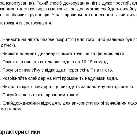
ранспортування). Такий спосіб декорування нігтів дуже простий, 
ізноманітності кольорів і малюнків, за допомогою слайдер-дизайн
ез особливих труднощів. У разі правильного нанесення такий диза
нструкція із застосування:
. Нанесіть на ніготь базове покриття (для того, щоб малюнок був 
ідтінок).
. Виріжте елемент дизайну якомога точніше за формою нігтя.
. Опустіть в ємність із теплою водою на 10-15 секунд.
. Посуньте наклейку з підкладки, перенесіть її на ніготь.
. Розрівняйте слайдер на нігті промокніть надлишки води.
. Видаліть краї слайдера, що виходять за пластину нігтя, пилкою.
. Покрийте весь ніготь прозорим топом.
. Слайдер-дизайни підходять для використання зі звичайним лак
няття лаку.
арактеристики