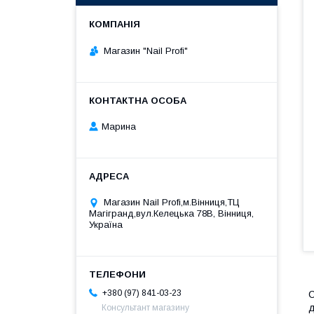
Магазин "Nail Profi"
Марина
Магазин Nail Profi,м.Вінниця,ТЦ
Магігранд,вул.Келецька 78В, Вінниця,
Україна
+380 (97) 841-03-23
С
д
Консультант магазину