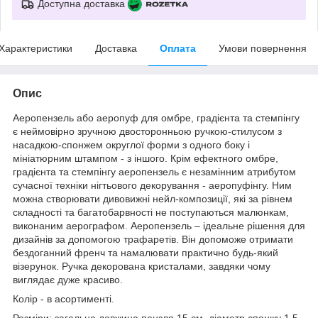
Доступна доставка
Характеристики
Доставка
Оплата
Умови повернення
Опис
Аеропензель або аеропуф для омбре, градієнта та стемпінгу
є неймовірно зручною двосторонньою ручкою-стилусом з
насадкою-спонжем округлої форми з одного боку і
мініатюрним штампом - з іншого. Крім ефектного омбре,
градієнта та стемпінгу аеропензель є незамінним атрибутом
сучасної техніки нігтьового декорування - аеропуфінгу. Ним
можна створювати дивовижні нейл-композиції, які за рівнем
складності та багатобарвності не поступаються малюнкам,
виконаним аерографом. Аеропензель – ідеальне рішення для
дизайнів за допомогою трафаретів. Він допоможе отримати
бездоганний френч та намалювати практично будь-який
візерунок. Ручка декорована кристалами, завдяки чому
виглядає дуже красиво.
Колір - в асортименті.
Розміри: загальна довжина пензля 15 см, діаметр спонжу 1,5