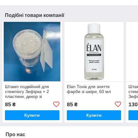
Подібні товари компанії
Штамп подвійний для
Elan Тонік для зняття
Штам
стемпінгу Зефірка + 2
фарби зі шкіри, 60 мл
стем
пластини, декор зі
Зефі
стразами Прозорий
проз
85
85
130
₴
₴
Біли
Купити
Купити
Про нас