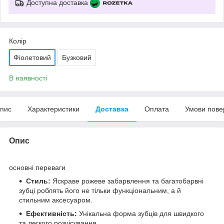
Доступна доставка
Колір
Фіолетовий
Бузковий
В наявності
пис
Характеристики
Доставка
Оплата
Умови пове
Опис
основні переваги
Стиль:
Яскраве рожеве забарвлення та багатобарвні
зубці роблять його не тільки функціональним, а й
стильним аксесуаром.
Ефективність:
Унікальна форма зубців для швидкого
та легкого розчісування.