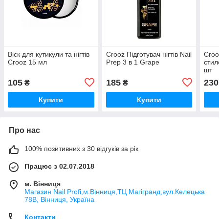
Віск для кутикули та нігтів
Crooz Підготувач нігтів Nail
Cro
Crooz 15 мл
Prep 3 в 1 Grape
стил
шт
105
185
230
₴
₴
Купити
Купити
Про нас
100% позитивних з 30 відгуків за рік
Працює з 02.07.2018
м. Вінниця
Магазин Nail Profi,м.Вінниця,ТЦ Магігранд,вул.Келецька
78В, Вінниця, Україна
Контакти