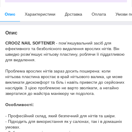
Опис
Характеристики
Доставка
Оплата
Умови п
Опис
CROOZ NAIL SOFTENER
- помʼякшувальний засіб для
ефективного та безболісного видалення врослих нігтів. Він
швидко розмʼякшує нігтьову пластину, роблячи її піддатливою
для видалення.
Проблема врослих нігтів зараз досить поширена: коли
нігтьова пластина вростає в край нігтьового валика, це може
викликати дискомфорт та біль і навіть привести до серйозних
наслідків. 3 цією проблемою не варто зволікати, а негайно
звертатися до майстра манікюру чи подолога.
Особливості:
- Професійний склад, який безпечний для нігтів та шкіри.
- Підходить для використання як у салонах, так і в домашніх
умовах.