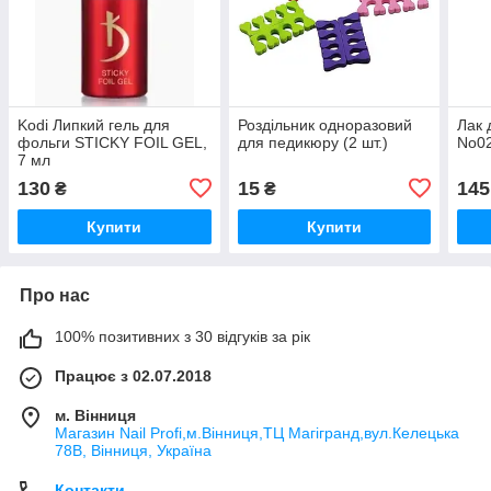
Kodi Липкий гель для
Роздільник одноразовий
Лак 
фольги STICKY FOIL GEL,
для педикюру (2 шт.)
No02
7 мл
130
15
145
₴
₴
Купити
Купити
Про нас
100% позитивних з 30 відгуків за рік
Працює з 02.07.2018
м. Вінниця
Магазин Nail Profi,м.Вінниця,ТЦ Магігранд,вул.Келецька
78В, Вінниця, Україна
Контакти