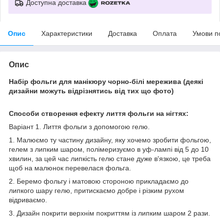
Доступна доставка
Опис
Характеристики
Доставка
Оплата
Умови п
Опис
Набір фольги для манікюру чорно-білі мережива (деякі
дизайни можуть відрізнятись від тих що фото)
Способи створення ефекту лиття фольги на нігтях:
Варіант 1. Лиття фольги з допомогою гелю.
1. Малюємо ту частину дизайну, яку хочемо зробити фольгою,
гелем з липким шаром, полімеризуємо в уф-лампі від 5 до 10
хвилин, за цей час липкість гелю стане дуже в'язкою, це треба
щоб на малюнок перевелася фольга.
2. Беремо фольгу і матовою стороною прикладаємо до
липкого шару гелю, притискаємо добре і різким рухом
відриваємо.
3. Дизайн покрити верхнім покриттям із липким шаром 2 рази.