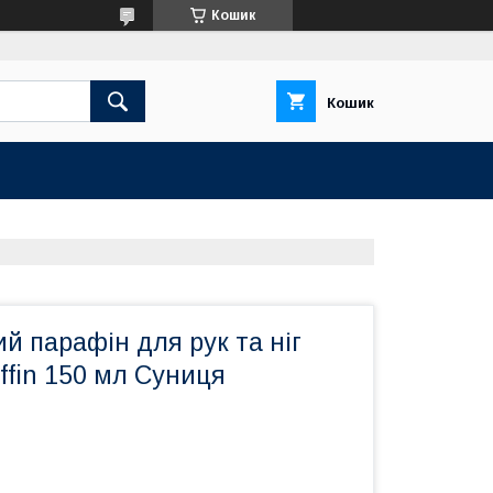
Кошик
Кошик
й парафін для рук та ніг
affin 150 мл Суниця