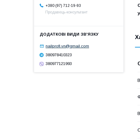
+380 (97) 712-19-93
Продавець-консультант
Х
nailprofi.vn@gmail.com
380978410323
380977121993
В
Ф
В
О