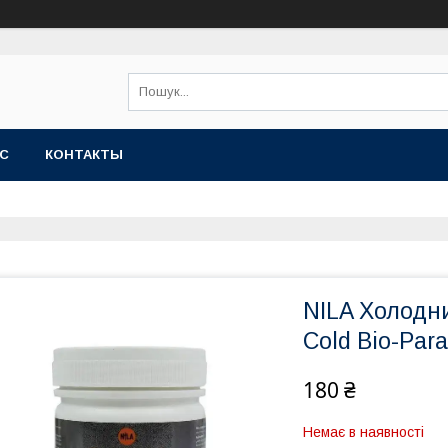
АС
КОНТАКТЫ
NILA Холодни
Cold Bio-Par
180 ₴
Немає в наявності