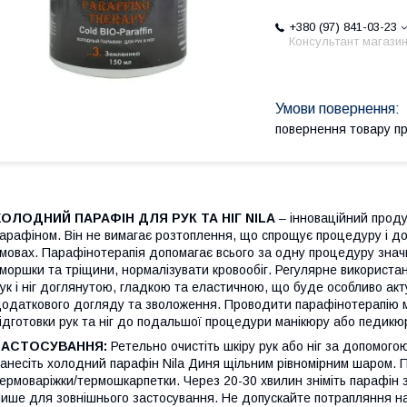
+380 (97) 841-03-23
Консультант магази
повернення товару п
ХОЛОДНИЙ ПАРАФІН ДЛЯ РУК ТА НІГ NILA
– інноваційний проду
арафіном. Він не вимагає розтоплення, що спрощує процедуру і дозв
мовах. Парафінотерапія допомагає всього за одну процедуру знач
моршки та тріщини, нормалізувати кровообіг. Регулярне використа
ук і ніг доглянутою, гладкою та еластичною, що буде особливо акт
одаткового догляду та зволоження. Проводити парафінотерапію мо
ідготовки рук та ніг до подальшої процедури манікюру або педикю
ЗАСТОСУВАННЯ:
Ретельно очистіть шкіру рук або ніг за допомогою
анесіть холодний парафін Nila Диня щільним рівномірним шаром. По
ермоваріжки/термошкарпетки. Через 20-30 хвилин зніміть парафін 
ише для зовнішнього застосування. Не допускайте потрапляння на