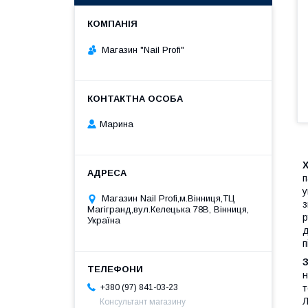
Магазин "Nail Profi"
Марина
п
у
Магазин Nail Profi,м.Вінниця,ТЦ
з
Магігранд,вул.Келецька 78В, Вінниця,
р
Україна
д
п
н
т
+380 (97) 841-03-23
Л
Консультант магазину