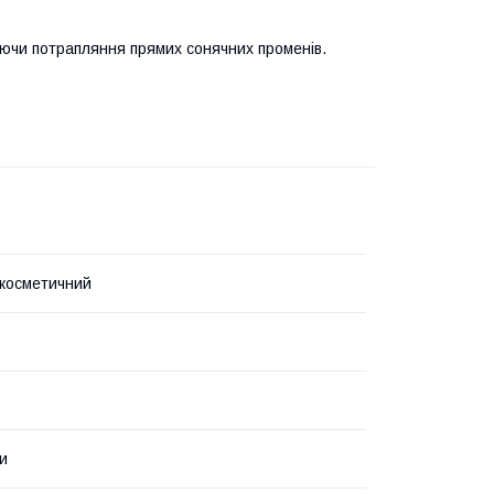
аючи потрапляння прямих сонячних променів.
косметичний
ки