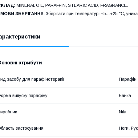
СКЛАД:
MINERAL OIL, PARAFFIN, STEARIC ACID, FRAGRANCE.
УМОВИ ЗБЕРІГАННЯ:
Зберігати при температурі +5…+25 °С, уник
арактеристики
Основні атрибути
ид засобу для парафінотерапії
Парафін 
орма випуску парафіну
Банка
иробник
Nila
бласть застосування
Ноги, Ру