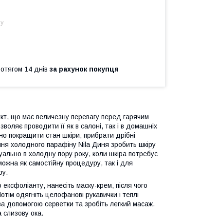
ну
ротягом 14 днів
за рахунок покупця
кт, що має величезну перевагу перед гарячим
оляє проводити її як в салоні, так і в домашніх
но покращити стан шкіри, прибрати дрібні
ння холодного парафіну Nila Диня зробить шкіру
уально в холодну пору року, коли шкіра потребує
жна як самостійну процедуру, так і для
ру.
 ексфоліанту, нанесіть маску-крем, після чого
тім одягніть целофанові рукавички і теплі
за допомогою серветки та зробіть легкий масаж.
 слизову ока.