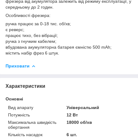
фрезера від акумулятора залежить від режиму експлуатації, у
середньому до 2 годин.
Особливості фрезера:
ручка працює за 0-18 тис. об/хв;
є реверс;
працює тихо, без вібрації;
ручка з гнучким кабелем;
вбудована акумуляторна батарея ємністю 500 mAh;
містить набір фрез 6 штук.
Приховати
Характеристики
Основні
Вид апарату
Універсальний
Потужність
12 Вт
Максимальна швидкість
18000 об/хв
обертання
Кількість насадок
6 шт.