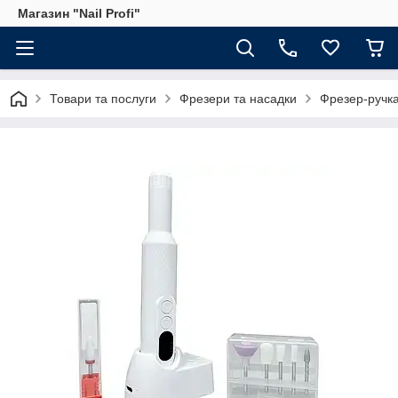
Магазин "Nail Profi"
Товари та послуги
Фрезери та насадки
Фрезер-ручка