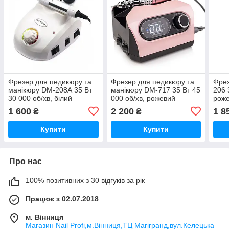
Фрезер для педикюру та
Фрезер для педикюру та
Фрез
манікюру DM-208А 35 Вт
манікюру DM-717 35 Вт 45
206 
30 000 об/хв, білий
000 об/хв, рожевий
рож
1 600
2 200
1 8
₴
₴
Купити
Купити
Про нас
100% позитивних з 30 відгуків за рік
Працює з 02.07.2018
м. Вінниця
Магазин Nail Profi,м.Вінниця,ТЦ Магігранд,вул.Келецька