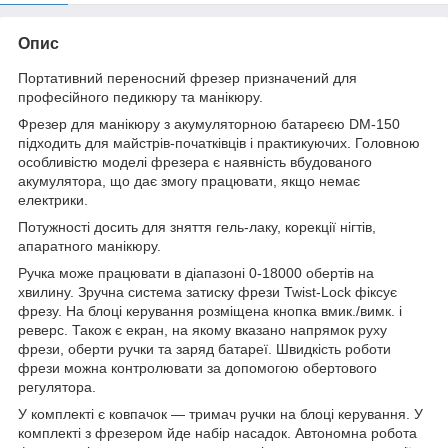
Опис
Портативний переносний фрезер призначений для
професійного педикюру та манікюру.
Фрезер для манікюру з акумуляторною батареєю DM-150
підходить для майстрів-початківців і практикуючих. Головною
особливістю моделі фрезера є наявність вбудованого
акумулятора, що дає змогу працювати, якщо немає
електрики.
Потужності досить для зняття гель-лаку, корекції нігтів,
апаратного манікюру.
Ручка може працювати в діапазоні 0-18000 обертів на
хвилину. Зручна система затиску фрези Twist-Lock фіксує
фрезу. На блоці керування розміщена кнопка вмик./вимк. і
реверс. Також є екран, на якому вказано напрямок руху
фрези, оберти ручки та заряд батареї. Швидкість роботи
фрези можна контролювати за допомогою обертового
регулятора.
У комплекті є ковпачок — тримач ручки на блоці керування. У
комплекті з фрезером йде набір насадок. Автономна робота