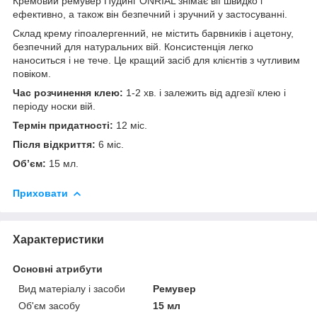
Кремовий ремувер Пудинг ONRIAL знімає вії швидко і
ефективно, а також він безпечний і зручний у застосуванні.
Склад крему гіпоалергенний, не містить барвників і ацетону,
безпечний для натуральних вій. Консистенція легко
наноситься і не тече. Це кращий засіб для клієнтів з чутливим
повіком.
Час розчинення клею:
1-2 хв. і залежить від адгезії клею і
періоду носки вій.
Термін придатності:
12 міс.
Після відкриття:
6 міс.
Об’єм:
15 мл.
Приховати
Характеристики
Основні атрибути
Вид матеріалу і засоби
Ремувер
Об'єм засобу
15 мл