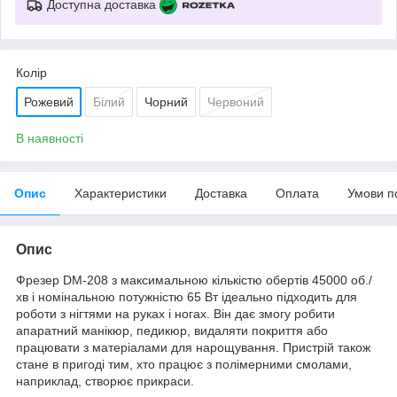
Доступна доставка
Колір
Рожевий
Білий
Чорний
Червоний
В наявності
Опис
Характеристики
Доставка
Оплата
Умови п
Опис
Фрезер DM-208 з максимальною кількістю обертів 45000 об./
хв і номінальною потужністю 65 Вт ідеально підходить для
роботи з нігтями на руках і ногах. Він дає змогу робити
апаратний манікюр, педикюр, видаляти покриття або
працювати з матеріалами для нарощування. Пристрій також
стане в пригоді тим, хто працює з полімерними смолами,
наприклад, створює прикраси.