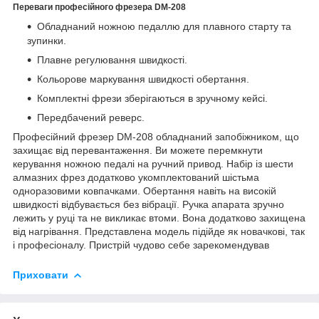
Переваги професійного фрезера DM-208
Обладнаний ножною педаллю для плавного старту та
зупинки.
Плавне регулювання швидкості.
Кольорове маркування швидкості обертання.
Комплектні фрези зберігаються в зручному кейсі.
Передбачений реверс.
Професійний фрезер DM-208 обладнаний запобіжником, що
захищає від перевантаження. Ви можете перемкнути
керування ножною педалі на ручний привод. Набір із шести
алмазних фрез додатково укомплектований шістьма
одноразовими ковпачками. Обертання навіть на високій
швидкості відбувається без вібрації. Ручка апарата зручно
лежить у руці та не викликає втоми. Вона додатково захищена
від нагрівання. Представлена модель підійде як новачкові, так
і професіоналу. Пристрій чудово себе зарекомендував
Приховати