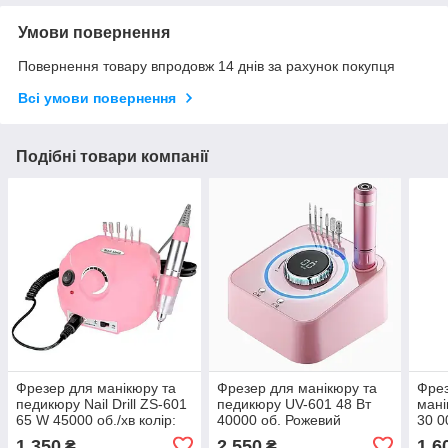
Умови повернення
Повернення товару впродовж 14 днів за рахунок покупця
Всі умови повернення
Подібні товари компанії
Фрезер для манікюру та
Фрезер для манікюру та
Фрез
педикюру Nail Drill ZS-601
педикюру UV-601 48 Вт
мані
65 W 45000 об./хв колір:
40000 об. Рожевий
30 0
Рожевий
1 350
2 550
1 6
₴
₴