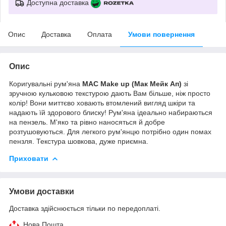
Доступна доставка
Опис
Доставка
Оплата
Умови повернення
Опис
Коригувальні рум'яна
MAC Make up (Мак Мейк Ап)
зі
зручною кульковою текстурою дають Вам більше, ніж просто
колір! Вони миттєво ховають втомлений вигляд шкіри та
надають їй здорового блиску! Рум'яна ідеально набираються
на пензель. М'яко та рівно наносяться й добре
розтушовуються. Для легкого рум'янцю потрібно один помах
пензля. Текстура шовкова, дуже приємна.
Приховати
Умови доставки
Доставка здійснюється тільки по передоплаті.
Нова Пошта