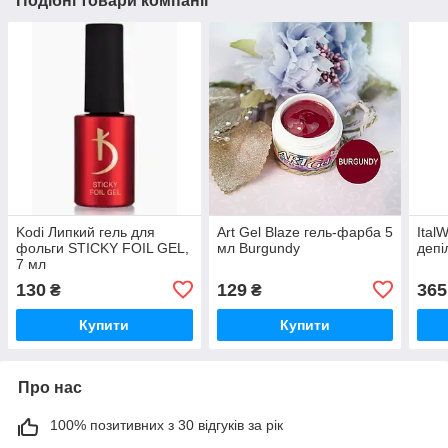
Подібні товари компанії
Kodi Липкий гель для
Art Gel Blaze гель-фарба 5
Ital
фольги STICKY FOIL GEL,
мл Burgundy
депі
7 мл
130
129
365
₴
₴
Купити
Купити
Про нас
100% позитивних з 30 відгуків за рік