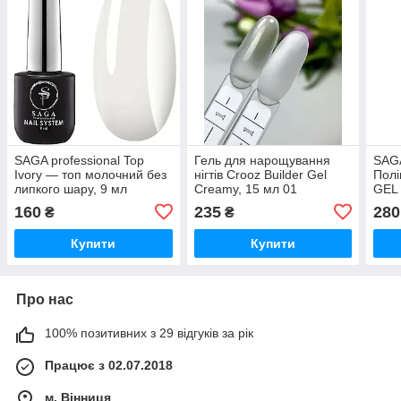
SAGA professional Top
Гель для нарощування
SAGA
Ivory — топ молочний без
нігтів Crooz Builder Gel
Полі
липкого шару, 9 мл
Creamy, 15 мл 01
GEL
прозорий
01
160
235
280
₴
₴
Купити
Купити
Про нас
100% позитивних з 29 відгуків за рік
Працює з 02.07.2018
м. Вінниця