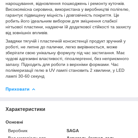
нарощування, відновлення пошкоджень і ремонту куточків.
Високоякісна сировина, використана у виробництві полігелю,
гарантує підвищену міцність і довговічність покриття. Це
робить його ідеальним вибором для зміцнення слабкої
нігтьової пластини, надаючи їй додаткової стійкості та захисту
від зовнішніх впливів.
Завдяки тягучій і пластичній консистенції продукт зручний у
роботі, не липне до палички, легко вирівнюється, може
зберігати свою унікальну формулу під час застигання. Має
чудові адгезивні властивості, гіпоалергенні, без неприємного
запаху. Підходить для роботи з верхніми формами. Час
полімеризації гелю в UV лампі становить 2 хвилини, у LED
лампі 30-60 секунд
Приховати
Характеристики
Основні
Виробник
SAGA
Вид матеріалу для
Акригель (акрил, гель,