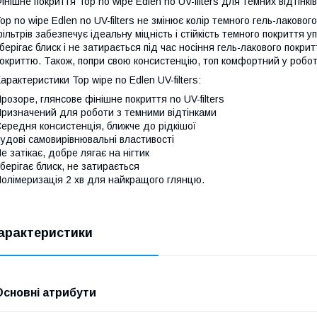
інішне покриття Top no wipe Edlen no UV-filters для темних відтінкі
op no wipe Edlen no UV-filters не змінює колір темного гель-лаково
ільтрів забезпечує ідеальну міцність і стійкість темного покриття у
берігає блиск і не затирається під час носіння гель-лакового покри
окриттю. Також, попри свою консистенцію, топ комфортний у роботі
арактеристики Top wipe no Edlen UV-filters:
розоре, глянсове фінішне покриття no UV-filters
ризначений для роботи з темними відтінками
ередня консистенція, ближче до рідкішої
удові самовирівнювальні властивості
е затікає, добре лягає на нігтик
берігає блиск, не затирається
олімеризація 2 хв для найкращого глянцю.
арактеристики
Основні атрибути