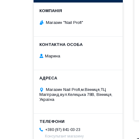
Магазин "Nail Profi"
Марина
Магазин Nail Profi,м.Вінниця,ТЦ
Магігранд,вул.Келецька 78В, Вінниця,
Україна
+380 (97) 841-03-23
Консультант магазину