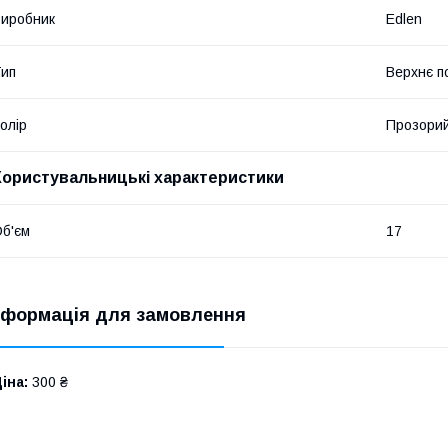
иробник
Edlen
ип
Верхнє п
олір
Прозори
Користувальницькі характеристики
б'єм
17
нформація для замовлення
іна:
300 ₴