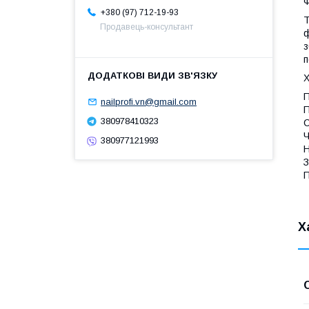
Ф
+380 (97) 712-19-93
T
Продавець-консультант
ф
з
п
Х
П
nailprofi.vn@gmail.com
П
380978410323
С
Ч
380977121993
Н
З
П
Х