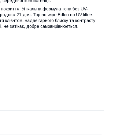
в, середньої консистенції.
го покриття. Унікальна формула топа без UV-
продовж 21 дня. Top no wipe Edlen no UV-filters
ття клієнтом, надає гарного блиску та контрасту
, не затікає, добре самовирівнюється.