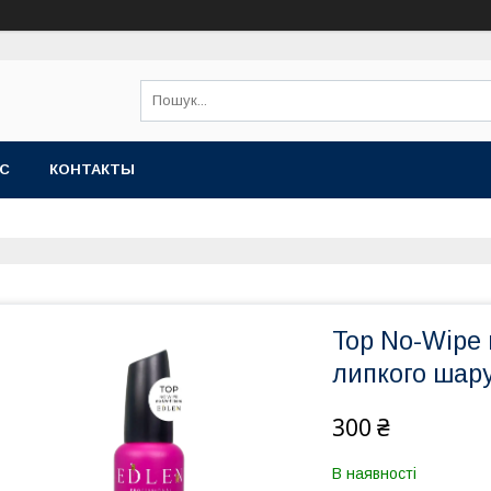
АС
КОНТАКТЫ
Top No-Wipe n
липкого шару
300 ₴
В наявності