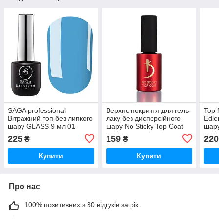
SAGA professional
Верхнє покриття для гель-
Top 
Вітражний топ без липкого
лаку без дисперсійного
Edle
шару GLASS 9 мл 01
шару No Sticky Top Coat
шару
Блакитний
Kodi 7 мл
225
159
220
₴
₴
Купити
Купити
Про нас
100% позитивних з 30 відгуків за рік