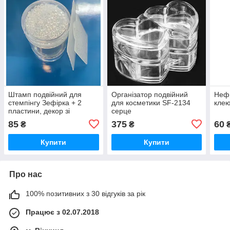
Штамп подвійний для
Організатор подвійний
Нефр
стемпінгу Зефірка + 2
для косметики SF-2134
кле
пластини, декор зі
серце
стразами Прозорий
85
375
60
₴
₴
Купити
Купити
Про нас
100% позитивних з 30 відгуків за рік
Працює з 02.07.2018