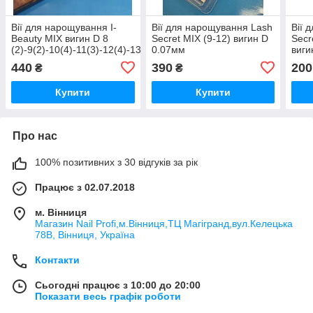
Вії для нарощування I-
Вії для нарощування Lash
Вії 
Beauty MIX вигин D 8
Secret MIX (9-12) вигин D
Secr
(2)-9(2)-10(4)-11(3)-12(4)-13(2)-14(3)
0.07мм
виги
0.07мм
440
390
200
₴
₴
Купити
Купити
Про нас
100% позитивних з 30 відгуків за рік
Працює з 02.07.2018
м. Вінниця
Магазин Nail Profi,м.Вінниця,ТЦ Магігранд,вул.Келецька
78В, Вінниця, Україна
Контакти
Сьогодні працює з 10:00 до 20:00
Показати весь графік роботи