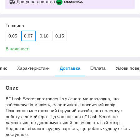
Доступна доставка
Товщина
0.05
0.07
0.10
0.15
В наявності
пис
Характеристики
Доставка
Оплата
Умови пове
Опис
Вії Lash Secret виготовлені з якісного моноволокна, що
забезпечує їх м'якість, еластичність і насичений колір.
Паковання має стильний і зручний дизайн, що полегшує
роботу лешмейкера. Під час носіння вії Lash Secret не
ламаються, не деформуються й не змінюють свій колір.
Водночас вії мають чудову вартість, що робить чудову якість
доступною.