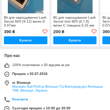
Вії для нарощування Lash
Вії для нарощування Lash
Вії 
Secret MIX (9-12) вигин D
Secret mini MIX (6,7,8)
Secr
0.07мм
вигин С товщина 0,15 мм
0.0
390
200
390
₴
₴
Купити
Купити
Про нас
100% позитивних з 30 відгуків за рік
Працює з 02.07.2018
м. Вінниця
Магазин Nail Profi,м.Вінниця,ТЦ Магігранд,вул.Келецька
78В, Вінниця, Україна
Контакти
Сьогодні працює з 10:00 до 20:00