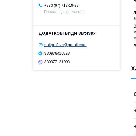
В
+380 (97) 712-19-93
П
л
Продавець-консультант
д
В
м
м
nailprofi.vn@gmail.com
В
380978410323
380977121993
Х
В
В