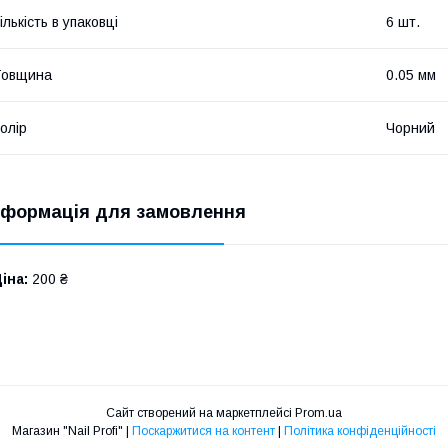
ількість в упаковці
6 шт.
Товщина
0.05 мм
олір
Чорний
нформація для замовлення
іна:
200 ₴
Сайт створений на маркетплейсі
Prom.ua
Магазин "Nail Profi" |
Поскаржитися на контент
|
Політика конфіденційності