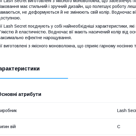
ії Lash Secret виготовлені з якісного моноволокна, що забезпечує їх 
аковання має стильний і зручний дизайн, що полегшує роботу лешме
амаються, не деформуються й не змінюють свій колір. Водночас вії
оступною.
ії Lash Secret поєднують у собі найнеобхідніші характеристики, як
'якістю й еластичністю. Водночас вії мають насичений колір від о
аксимально ефектне нарощування.
ії виготовлені з якісного моноволокна, що сприяє гарному носінню т
арактеристики
Основні атрибути
иробник
Lash Sec
игин вій
C