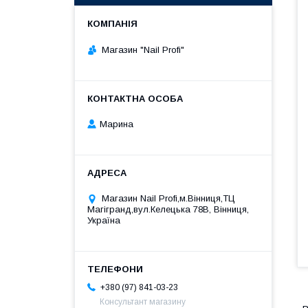
Магазин "Nail Profi"
Марина
Магазин Nail Profi,м.Вінниця,ТЦ
Магігранд,вул.Келецька 78В, Вінниця,
Україна
+380 (97) 841-03-23
Консультант магазину