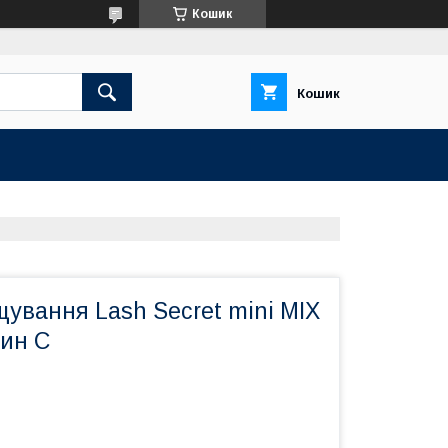
Кошик
Кошик
щування Lash Secret mini MIX
гин С