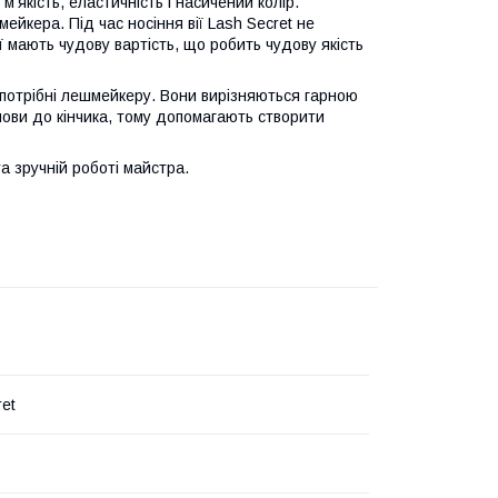
м'якість, еластичність і насичений колір.
йкера. Під час носіння вії Lash Secret не
 мають чудову вартість, що робить чудову якість
і потрібні лешмейкеру. Вони вирізняються гарною
снови до кінчика, тому допомагають створити
а зручній роботі майстра.
ret