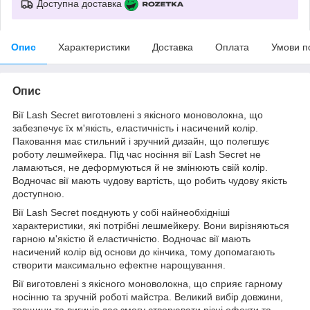
Доступна доставка
Опис
Характеристики
Доставка
Оплата
Умови п
Опис
Вії Lash Secret виготовлені з якісного моноволокна, що
забезпечує їх м'якість, еластичність і насичений колір.
Паковання має стильний і зручний дизайн, що полегшує
роботу лешмейкера. Під час носіння вії Lash Secret не
ламаються, не деформуються й не змінюють свій колір.
Водночас вії мають чудову вартість, що робить чудову якість
доступною.
Вії Lash Secret поєднують у собі найнеобхідніші
характеристики, які потрібні лешмейкеру. Вони вирізняються
гарною м'якістю й еластичністю. Водночас вії мають
насичений колір від основи до кінчика, тому допомагають
створити максимально ефектне нарощування.
Вії виготовлені з якісного моноволокна, що сприяє гарному
носінню та зручній роботі майстра. Великий вибір довжини,
товщини та вигинів дає змогу створювати різні ефекти та