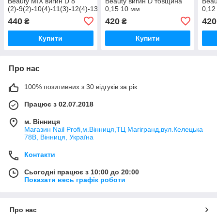
Beauty MIX вигин D 8
Beauty вигин D товщина
Beau
(2)-9(2)-10(4)-11(3)-12(4)-13(2)-14(3)
0,15 10 мм
0,12
0.07мм
440
420
420
₴
₴
Купити
Купити
Про нас
100% позитивних з 30 відгуків за рік
Працює з 02.07.2018
м. Вінниця
Магазин Nail Profi,м.Вінниця,ТЦ Магігранд,вул.Келецька
78В, Вінниця, Україна
Контакти
Сьогодні працює з 10:00 до 20:00
Показати весь графік роботи
Про нас