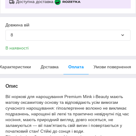
Доступна доставка
Довжина вій
8
В наявності
Характеристики
Доставка
Оплата
Умови повернення
Опис
Вії норкові для нарощування Premium Mink i-Beauty мають
матову оксамитову основу та відповідають усім вимогам
сучасного нарощування: гіпоалергенне волокно не викликає
подразнень, нарощені вії легкі та практично невідчутні під час
носіння, мають природний вигляд, довго носяться, не
заламуються — вії пам'ятають свій вигин і повертаються у
початковий стан! Стійкі до сонця і води.