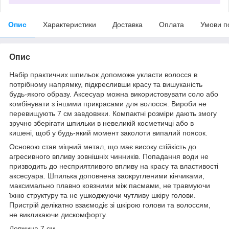
Опис
Характеристики
Доставка
Оплата
Умови п
Опис
Набір практичних шпильок допоможе укласти волосся в
потрібному напрямку, підкресливши красу та вишуканість
будь-якого образу. Аксесуар можна використовувати соло або
комбінувати з іншими прикрасами для волосся. Вироби не
перевищують 7 см завдовжки. Компактні розміри дають змогу
зручно зберігати шпильки в невеликій косметичці або в
кишені, щоб у будь-який момент заколоти випалий поясок.
Основою став міцний метал, що має високу стійкість до
агресивного впливу зовнішніх чинників. Попадання води не
призводить до несприятливого впливу на красу та властивості
аксесуара. Шпилька доповнена заокругленими кінчиками,
максимально плавно ковзними між пасмами, не травмуючи
їхню структуру та не ушкоджуючи чутливу шкіру голови.
Пристрій делікатно взаємодіє зі шкірою голови та волоссям,
не викликаючи дискомфорту.
Довжина 7 см