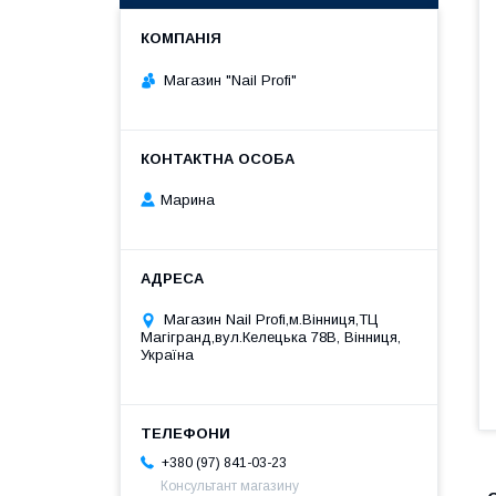
Магазин "Nail Profi"
Марина
Магазин Nail Profi,м.Вінниця,ТЦ
Магігранд,вул.Келецька 78В, Вінниця,
Україна
+380 (97) 841-03-23
Консультант магазину