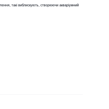
лення, такі виблискують, створюючи акваріумний