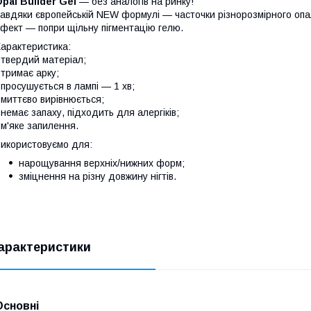
pal Builder Gel
— без аналогів на ринку!
авдяки європейській NEW формулі — часточки різнорозмірного опа
фект — попри щільну пігментацію гелю.
арактеристика:
 твердий матеріал;
 тримає арку;
 просушується в лампі — 1 хв;
 миттєво вирівнюється;
 немає запаху, підходить для алергіків;
 м'яке запилення.
икористовуємо для:
нарощування верхніх/нижних форм;
зміцнення на різну довжину нігтів.
арактеристики
Основні