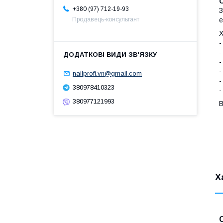
O
+380 (97) 712-19-93
З
е
Продавець-консультант
Х
-
-
-
-
nailprofi.vn@gmail.com
-
380978410323
-
380977121993
В
Х