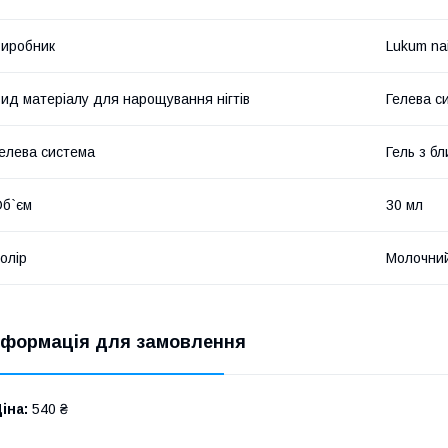
иробник
Lukum nai
ид матеріалу для нарощування нігтів
Гелева с
елева система
Гель з бл
б`єм
30 мл
олір
Молочни
нформація для замовлення
іна:
540 ₴