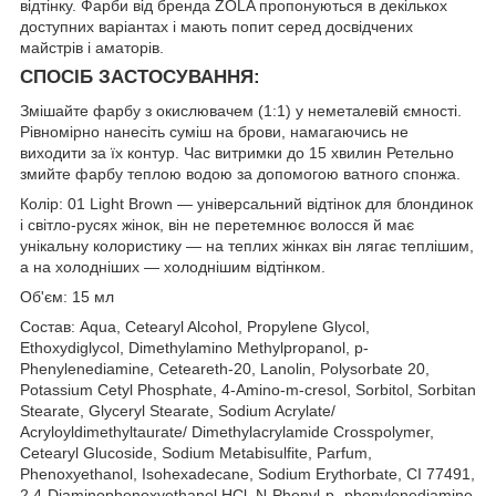
відтінку. Фарби від бренда ZOLA пропонуються в декількох
доступних варіантах і мають попит серед досвідчених
майстрів і аматорів.
СПОСІБ ЗАСТОСУВАННЯ:
Змішайте фарбу з окислювачем (1:1) у неметалевій ємності.
Рівномірно нанесіть суміш на брови, намагаючись не
виходити за їх контур. Час витримки до 15 хвилин Ретельно
змийте фарбу теплою водою за допомогою ватного спонжа.
Колір: 01 Light Brown — універсальний відтінок для блондинок
і світло-русях жінок, він не перетемнює волосся й має
унікальну колористику — на теплих жінках він лягає теплішим,
а на холодніших — холоднішим відтінком.
Об'єм: 15 мл
Состав: Aqua, Cetearyl Alcohol, Propylene Glycol,
Ethoxydiglycol, Dimethylamino Methylpropanol, p-
Phenylenediamine, Ceteareth-20, Lanolin, Polysorbate 20,
Potassium Cetyl Phosphate, 4-Amino-m-cresol, Sorbitol, Sorbitan
Stearate, Glyceryl Stearate, Sodium Acrylate/
Acryloyldimethyltaurate/ Dimethylacrylamide Crosspolymer,
Cetearyl Glucoside, Sodium Metabisulfite, Parfum,
Phenoxyethanol, Isohexadecane, Sodium Erythorbate, CI 77491,
2,4-Diaminophenoxyethanol HCl, N-Phenyl-p- phenylenediamine