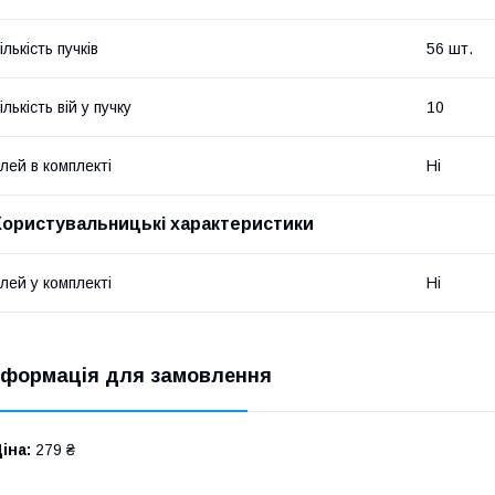
ількість пучків
56 шт.
ількість вій у пучку
10
лей в комплекті
Ні
Користувальницькі характеристики
лей у комплекті
Ні
нформація для замовлення
іна:
279 ₴