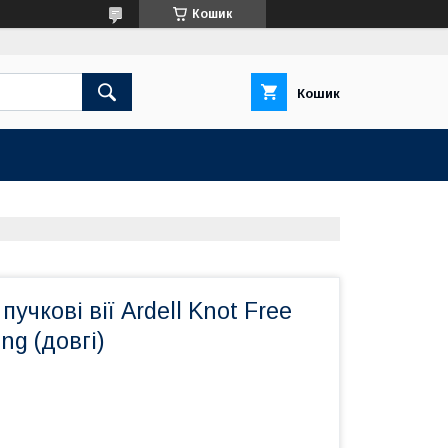
Кошик
Кошик
пучкові вії Ardell Knot Free
ong (довгі)