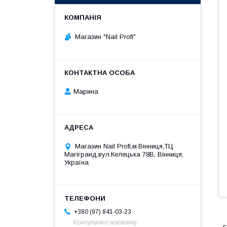
Магазин "Nail Profi"
Марина
Магазин Nail Profi,м.Вінниця,ТЦ
Магігранд,вул.Келецька 78В, Вінниця,
Україна
+380 (97) 841-03-23
Консультант магазину