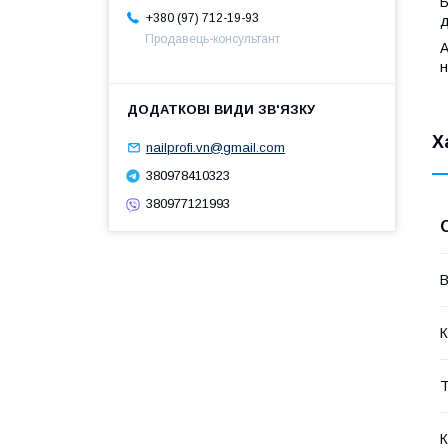
Б
+380 (97) 712-19-93
д
Продавець-консультант
A
н
Х
nailprofi.vn@gmail.com
380978410323
380977121993
В
К
Т
К