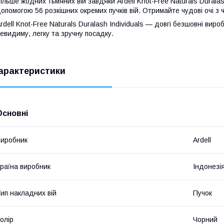
ільше жодних тьмяних вій завдяки Ardell Knot-Free Naturals Duralash
опомогою 56 розкішних окремих пучків вій. Отримайте чудові очі 
rdell Knot-Free Naturals Duralash Individuals — довгі безшовні вир
евидиму, легку та зручну посадку.
арактеристики
Основні
иробник
Ardell
раїна виробник
Індонезі
ип накладних вій
Пучок
олір
Чорний