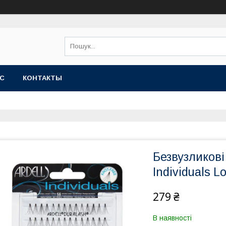
АС
КОНТАКТЫ
Безвузликові 
Individuals L
279 ₴
В наявності