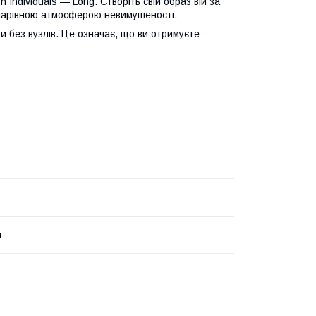
 Individuals — Long. Створіть свій образ вій за
з чарівною атмосферою невимушеності.
оби без вузлів. Це означає, що ви отримуєте
я