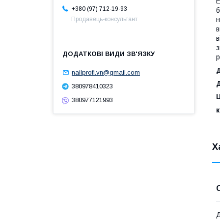
Е
+380 (97) 712-19-93
б
н
Продавець-консультант
в
в
з
р
nailprofi.vn@gmail.com
380978410323
380977121993
Х