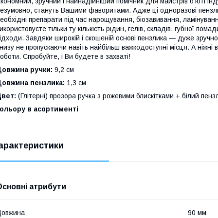
кономний, зручний і найнадійніший помічник для майстрів б'юті інду
езумовно, стануть Вашими фаворитами. Адже ці одноразові пензл
еобхідні препарати під час нарощування, біозавивання, ламінування
икористовуєте тільки ту кількість рідин, гелів, складів, губної пом
ідходи. Завдяки широкій і скошеній основі пензлика — дуже зручно
низу не пропускаючи навіть найбільш важкодоступні місця. А ніжні в
оботи. Спробуйте, і Ви будете в захваті!
Довжина ручки:
9,2 см
Довжина пензлика:
1,3 см
Цвет:
(Глітерні) прозора ручка з рожевими блискітками + білий пенз
кольору в асортименті
арактеристики
Основні атрибути
Довжина
90 мм