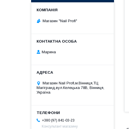
Магазин "Nail Profi"
Марина
Магазин Nail Profi,м.Вінниця,ТЦ
Магігранд,вул.Келецька 78В, Вінниця,
Україна
+380 (97) 841-03-23
Консультант магазину