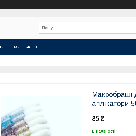
АС
КОНТАКТЫ
Макробраші д
аплікатори 5
85 ₴
В наявності