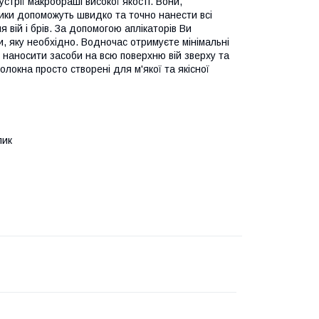
стрії макробраші високої якості. Вони,
ики допоможуть швидко та точно нанести всі
 вій і брів. За допомогою аплікаторів Ви
ади, яку необхідно. Водночас отримуєте мінімальні
 наносити засоби на всю поверхню вій зверху та
олокна просто створені для м'якої та якісної
лик