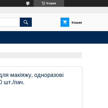
Кошик
Кошик
ля макіяжу, одноразові
0 шт./пач.