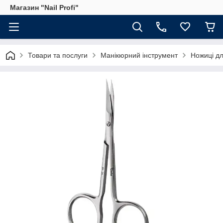
Магазин "Nail Profi"
Товари та послуги
Манікюрний інструмент
Ножиці дл