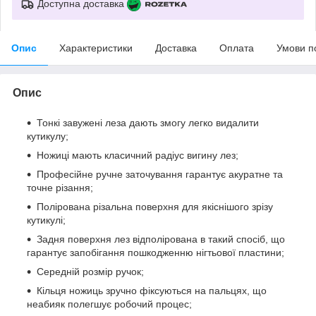
Доступна доставка
Опис
Характеристики
Доставка
Оплата
Умови п
Опис
Тонкі завужені леза дають змогу легко видалити
кутикулу;
Ножиці мають класичний радіус вигину лез;
Професійне ручне заточування гарантує акуратне та
точне різання;
Полірована різальна поверхня для якіснішого зрізу
кутикулі;
Задня поверхня лез відполірована в такий спосіб, що
гарантує запобігання пошкодженню нігтьової пластини;
Середній розмір ручок;
Кільця ножиць зручно фіксуються на пальцях, що
неабияк полегшує робочий процес;