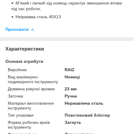
М'який і легкий хід ножиць гарантує зменшення втоми
під час роботи;
Неіржавка сталь 40Х13
Приховати
Характеристики
Основні атрибути
Виробник
RAIZ
Вид манікюрно-
Ножиці
педикюрного інструменту
Довжина ріжучої кромки
23 мм
Заточка
Ручна
Матеріал виготовлення
Нержавіюча сталь
інструменту
Тип упаковки
Пластиковий блістер
Форма робочих країв
Загнута
інструменту