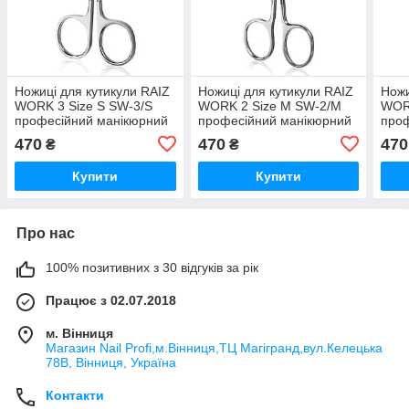
Ножиці для кутикули RAIZ
Ножиці для кутикули RAIZ
Ножи
WORK 3 Size S SW-3/S
WORK 2 Size M SW-2/M
WORK
професійний манікюрний
професійний манікюрний
проф
інструмент
інструмент
інст
470
470
470
₴
₴
Купити
Купити
Про нас
100% позитивних з 30 відгуків за рік
Працює з 02.07.2018
м. Вінниця
Магазин Nail Profi,м.Вінниця,ТЦ Магігранд,вул.Келецька
78В, Вінниця, Україна
Контакти