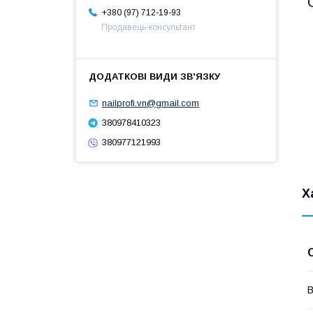
+380 (97) 712-19-93
Продавець-консультант
nailprofi.vn@gmail.com
380978410323
380977121993
Х
В