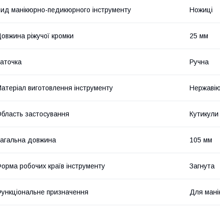
ид манікюрно-педикюрного інструменту
Ножиці
овжина ріжучої кромки
25 мм
аточка
Ручна
атеріал виготовлення інструменту
Нержавію
бласть застосування
Кутикули
агальна довжина
105 мм
орма робочих країв інструменту
Загнута
ункціональне призначення
Для мані