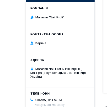
Магазин "Nail Profi"
Марина
Магазин Nail Profi,м.Вінниця,ТЦ
Магігранд,вул.Келецька 78В, Вінниця,
Україна
+380 (97) 841-03-23
Консультант магазину