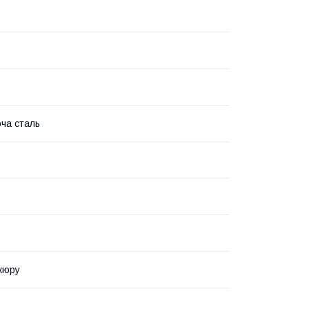
ча сталь
кюру