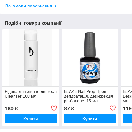
Всі умови повернення
Подібні товари компанії
Рідина для зняття липкості
BLAZE Nail Prep Преп
BLA
Cleanser 160 мл
дегідратація, дезінфекція
Безк
ph-баланс. 15 мл
мл
180
87
119
₴
₴
Купити
Купити