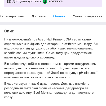
Доступна доставка
Характеристики
Доставка
Оплата
Умови повернення
Опис
Низькокислотний праймер Nail Primer JOIA vegan стане
справжньою знахідкою для створення стійкого манікюру. Він
відрізняється від дегідратора або інших знежирювальних
засобів своїми функціями. Саме тому цей продукт також
варто додати до свого арсеналу.
Він забезпечує стійке зчеплення між шарами (натуральним
нігтем і декоративним покриттям). Жодних відколів або
передчасного розшарування! Засіб не порушує pH нігтьової
пластини та має антисептичні властивості.
Використовувати засіб дуже просто. Досить рівномірно
розподілити матеріал після нанесення дегідратора та
почекати хвилину. Все! Можна переходити до наступного
кроку!