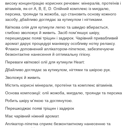
високу концентрацію корисних речовин: мінералів, протеїнів і
вітамінів, як-от А, B, Е, D. Олійний комплекс із мигдалю,
персика, троянди та жожоба, що становить основу кожного
засобу, дбайливо доглядає за кутикулом і нігтиками.
Квіткова олія для кутикули легко та швидко вбирається,
глибоко зволожує й живить. Засіб пом'якшує шкіру,
перешкоджає появі тріщин і задирок. Чарівний привабливий
аромат дарує процедурі манікюру особливу нотку релаксу.
Флакон доповнений аплікатором-піпеткою, забезпечуючи
безконтактне нанесення й оптимальну гігієну.
Переваги квіткової олії для кутикули Heart:
Дбайливо доглядає за кутикулом, нігтями та шкірою рук.
Зволожує й живить
Містить корисні мінерали, протеїни та комплекс вітамінів.
Основа композиції: олії жожоба, мигдалю, троянди та персика
Робить шкіру м'якою та доглянутою.
Перешкоджає появі тріщин і задирок
Має чарівний ніжний аромат.
Аплікатор-піпетка сприяє безконтактному нанесенню та