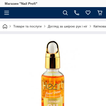
Магазин "Nail Profi"
Товари та послуги
Догляд за шкірою рук і ніг
Квітков