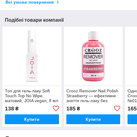
Всі умови повернення
Подібні товари компанії
Топ для гель-лаку Soft
Crooz Remover Nail Polish
Одно
Touch Top No Wipe,
Strawberry — ефективне
Croo
матовий, JOIA vegan, 8 мл
зняття гель-лаку без
№01
шкоди для нігтів, 200мл
138
185
165
₴
₴
Купити
Купити