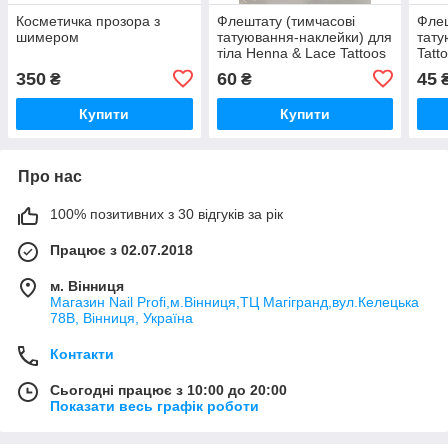
Косметичка прозора з
Флештату (тимчасові
Флеш
шимером
татуювання-наклейки) для
тату
тіла Henna & Lace Tattoos
Tatt
J026
350
60
45
₴
₴
Купити
Купити
Про нас
100% позитивних з 30 відгуків за рік
Працює з 02.07.2018
м. Вінниця
Магазин Nail Profi,м.Вінниця,ТЦ Магігранд,вул.Келецька
78В, Вінниця, Україна
Контакти
Сьогодні працює з 10:00 до 20:00
Показати весь графік роботи