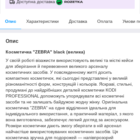
Доступна доставка
Опис
Характеристики
Доставка
Оплата
Умови п
Опис
Косметичка "ZEBRA" black (велика)
У своїй роботі візажисти використовують великі та місткі кейси
для зберігання й перевезення великого арсеналу
косметичних засобів. У повсякденному житті досить
компактних косметичок, які сьогодні представлені у великій
різноманітності форм, конструкцій і кольорів. Яскраві, стильні,
продумані до найдрібніших деталей косметички KODI
PROFESSIONAL допоможуть упорядкувати всі косметичні
засоби та не залишать байдужою жодну жінку. Оригінальна
косметичка "ZEBRA" на одне відділення ідеальна для
індивідуального використання, а практичний матеріал, з якого
вона виготовлена, забезпечує легкий догляд за аксесуаром.
Розміри косметички дають змогу зберігати в ній арсенал
найчастіше використовуваних косметичних засобів. Ця
косметичка зручна для подорожей — напівпрозорий