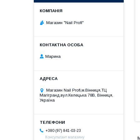
Магазин "Nail Profi"
Марина
Магазин Nail Profi,м.Вінниця,ТЦ
Магігранд,вул.Келецька 78В, Вінниця,
Україна
+380 (97) 841-03-23
Консультант магазину
М