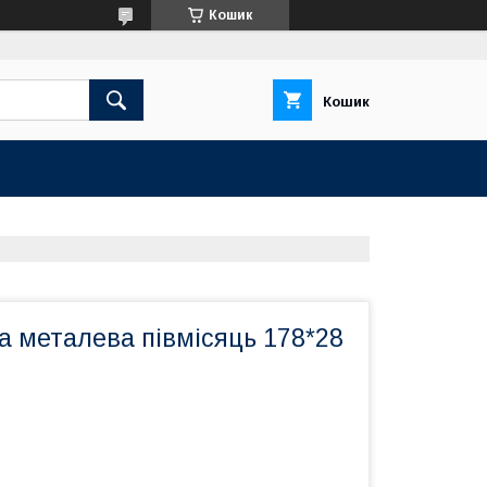
Кошик
Кошик
а металева півмісяць 178*28