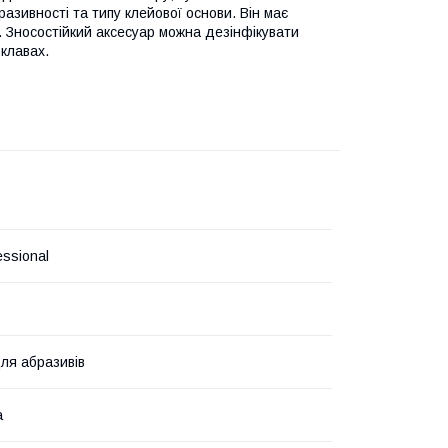
зивності та типу клейової основи. Він має
ї. Зносостійкий аксесуар можна дезінфікувати
клавах.
essional
ля абразивів
а