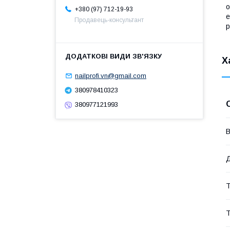
о
+380 (97) 712-19-93
е
Продавець-консультант
р
Х
nailprofi.vn@gmail.com
380978410323
380977121993
В
Т
Т