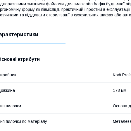
дноразовими змінними файлами для пилок або бафів будь-якої абра
ргономічну форму як півмісяця, практичний і простий в експлуатаці
озчинами та піддавати стерилізації в сухожильних шафах або авто
арактеристики
Основні атрибути
иробник
Kodi Prof
Довжина
178 мм
ип пилочки
Основа д
ип пилочки по матеріалу
Металев