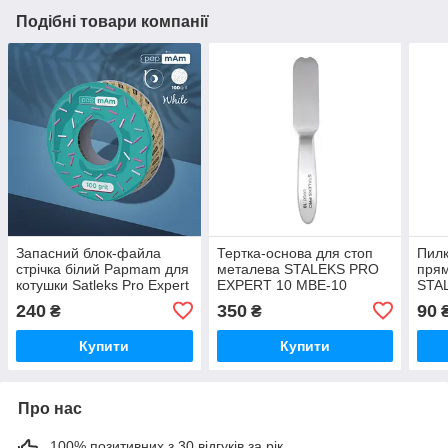
Подібні товари компанії
Запасний блок-файла
Тертка-основа для стоп
Пилк
стрічка білий Papmam для
металева STALEKS PRO
прям
котушки Satleks Pro Expert
EXPERT 10 MBE-10
STA
ATSC-100w
MBE
240
350
90
₴
₴
Купити
Купити
Про нас
100% позитивних з 30 відгуків за рік