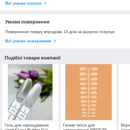
Всі умови оплати
Умови повернення
Повернення товару впродовж 14 днів за рахунок покупця
Всі умови повернення
Подібні товари компанії
Гель для нарощування
Гелеві типси для
Верх
нігтів Crooz Builder Gel
нарощування MEDIUM
наро