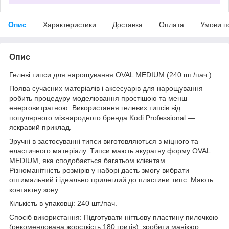
Опис
Характеристики
Доставка
Оплата
Умови п
Опис
Гелеві типси для нарощування OVAL MEDIUM (240 шт./пач.)
Поява сучасних матеріалів і аксесуарів для нарощування
робить процедуру моделювання простішою та менш
енерговитратною. Використання гелевих типсів від
популярного міжнародного бренда Kodi Professional —
яскравий приклад.
Зручні в застосуванні типси виготовляються з міцного та
еластичного матеріалу. Типси мають акуратну форму OVAL
MEDIUM, яка сподобається багатьом клієнтам.
Різноманітність розмірів у наборі дасть змогу вибрати
оптимальний і ідеально прилеглий до пластини типс. Мають
контактну зону.
Кількість в упаковці: 240 шт./пач.
Спосіб використання: Підготувати нігтьову пластину пилочкою
(рекомендована жорсткість 180 гритів), зробити манікюр,