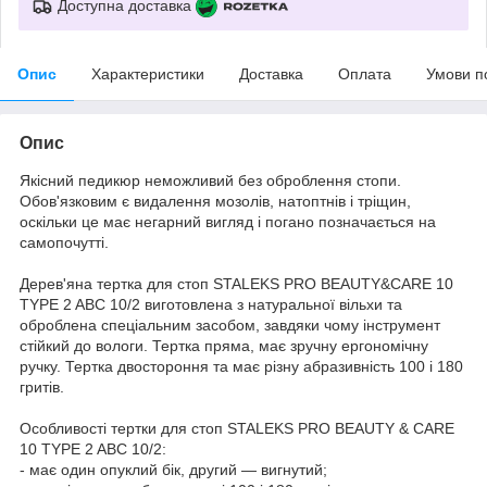
Доступна доставка
Опис
Характеристики
Доставка
Оплата
Умови п
Опис
Якісний педикюр неможливий без оброблення стопи.
Обов'язковим є видалення мозолів, натоптнів і тріщин,
оскільки це має негарний вигляд і погано позначається на
самопочутті.
Дерев'яна тертка для стоп STALEKS PRO BEAUTY&CARE 10
TYPE 2 ABC 10/2 виготовлена з натуральної вільхи та
оброблена спеціальним засобом, завдяки чому інструмент
стійкий до вологи. Тертка пряма, має зручну ергономічну
ручку. Тертка двостороння та має різну абразивність 100 і 180
гритів.
Особливості тертки для стоп STALEKS PRO BEAUTY & CARE
10 TYPE 2 ABC 10/2:
- має один опуклий бік, другий — вигнутий;