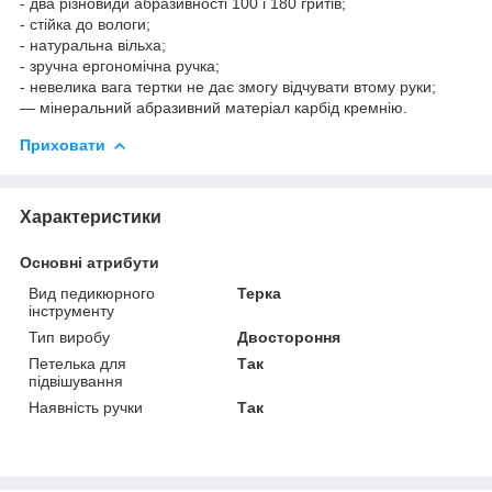
- два різновиди абразивності 100 і 180 гритів;
- стійка до вологи;
- натуральна вільха;
- зручна ергономічна ручка;
- невелика вага тертки не дає змогу відчувати втому руки;
— мінеральний абразивний матеріал карбід кремнію.
Приховати
Характеристики
Основні атрибути
Вид педикюрного
Терка
інструменту
Тип виробу
Двостороння
Петелька для
Так
підвішування
Наявність ручки
Так