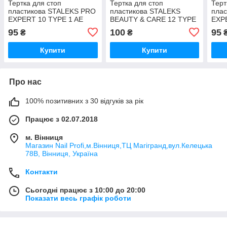
Тертка для стоп
Тертка для стоп
Терт
пластикова STALEKS PRO
пластикова STALEKS
пла
EXPERT 10 TYPE 1 AE
BEAUTY & CARE 12 TYPE
EXP
10/1
2 ABC 12/2
10/2
95
100
95
₴
₴
Купити
Купити
Про нас
100% позитивних з 30 відгуків за рік
Працює з 02.07.2018
м. Вінниця
Магазин Nail Profi,м.Вінниця,ТЦ Магігранд,вул.Келецька
78В, Вінниця, Україна
Контакти
Сьогодні працює з 10:00 до 20:00
Показати весь графік роботи