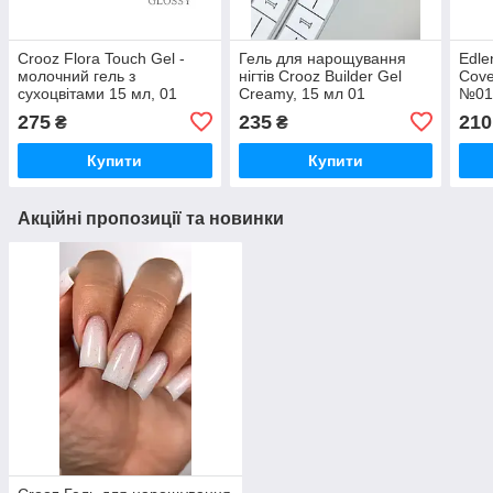
Crooz Flora Touch Gel -
Гель для нарощування
Edl
молочний гель з
нігтів Crooz Builder Gel
Cove
сухоцвітами 15 мл, 01
Creamy, 15 мл 01
№0
прозорий
275
235
210
₴
₴
Купити
Купити
Акційні пропозиції та новинки