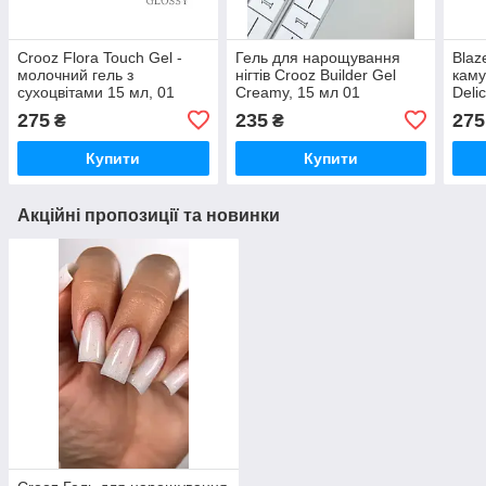
Crooz Flora Touch Gel -
Гель для нарощування
Blaz
молочний гель з
нігтів Crooz Builder Gel
кам
сухоцвітами 15 мл, 01
Creamy, 15 мл 01
Deli
прозорий
275
235
275
₴
₴
Купити
Купити
Акційні пропозиції та новинки