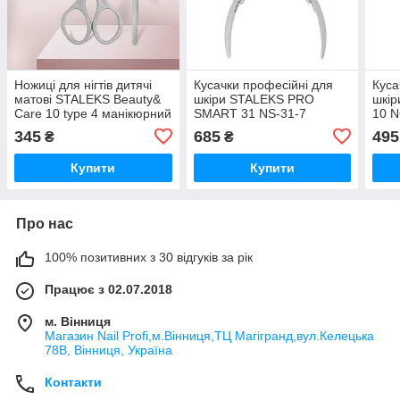
Ножиці для нігтів дитячі
Кусачки професійні для
Куса
матові STALEKS Beauty&
шкіри STALEKS PRO
шкі
Care 10 type 4 манікюрний
SMART 31 NS-31-7
10 N
інструмент Сталекс
манікюрні кусачки для
куса
345
685
495
₴
₴
нігтів інструмент Сталекс
нігті
Купити
Купити
Про нас
100% позитивних з 30 відгуків за рік
Працює з 02.07.2018
м. Вінниця
Магазин Nail Profi,м.Вінниця,ТЦ Магігранд,вул.Келецька
78В, Вінниця, Україна
Контакти