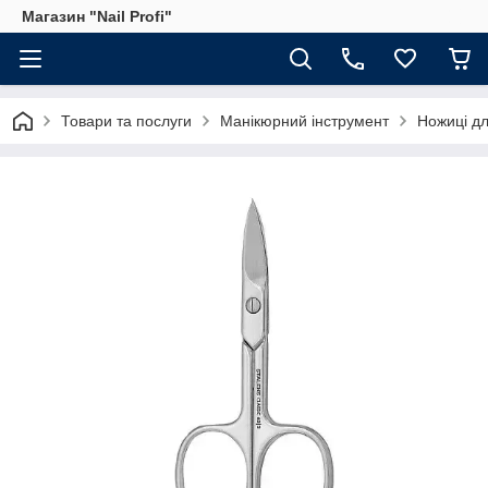
Магазин "Nail Profi"
Товари та послуги
Манікюрний інструмент
Ножиці для