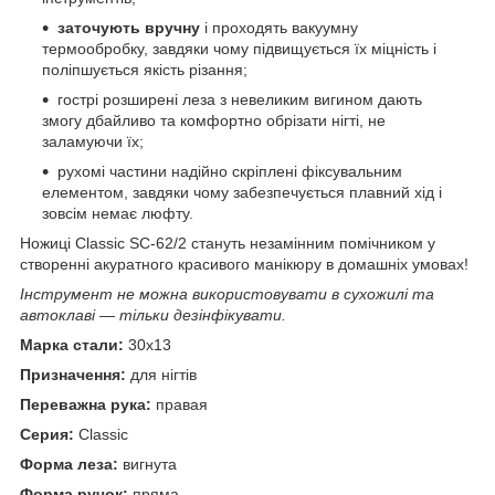
заточують вручну
і проходять вакуумну
термообробку, завдяки чому підвищується їх міцність і
поліпшується якість різання;
гострі розширені леза з невеликим вигином дають
змогу дбайливо та комфортно обрізати нігті, не
заламуючи їх;
рухомі частини надійно скріплені фіксувальним
елементом, завдяки чому забезпечується плавний хід і
зовсім немає люфту.
Ножиці Classic SC-62/2 стануть незамінним помічником у
створенні акуратного красивого манікюру в домашніх умовах!
Інструмент не можна використовувати в сухожилі та
автоклаві — тільки дезінфікувати.
Марка стали:
30х13
Призначення:
для нігтів
Переважна рука:
правая
Серия:
Classic
Форма леза:
вигнута
Форма ручок:
пряма