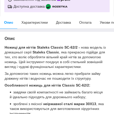
Доступна доставка
Опис
Характеристики
Доставка
Оплата
Умови п
Опис
Ножиці для нігтів
Staleks Classic SC-62/2 -
нова модель із
домашньої серії
Staleks Classic
, яка прекрасно підійде для
тих, хто воліє обробляти вільний край нігтів за допомогою
ножиць. Цей інструмент поєднує в собі стильний зовнішній
вигляд і чудові функціональні характеристики.
За допомогою таких ножиць можна легко прибрати зайву
довжину нігтів і водночас не пошкодити їх структуру.
Особливості ножиць для нігтів Classic SC-62/2:
завдяки своїй компактності не займають багато місця
й ідеально підходять для дорожнього набору;
зроблені з якісної
неіржавкої сталі марки 30Х13
, яка
також використовується для виготовлення хірургічних
інструментів;