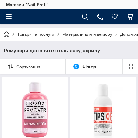
Магазин "Nail Profi"
Товари та послуги
Матеріали для манікюру
Допоміжн
Ремувери для зняття гель-лаку, акрилу
Сортування
0
Фільтри